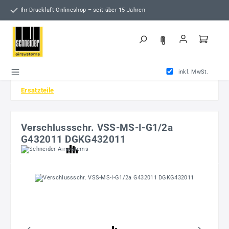
Zum Hauptinhalt springen
Ihr Druckluft-Onlineshop – seit über 15 Jahren
inkl. MwSt.
Ersatzteile
Verschlussschr. VSS-MS-I-G1/2a
G432011 DGKG432011
Bildergalerie überspringen