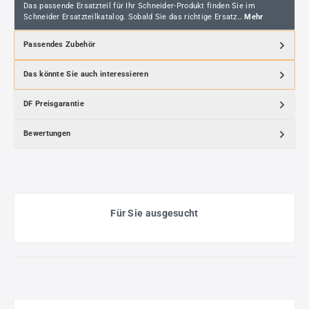
Das passende Ersatzteil für Ihr Schneider-Produkt finden Sie im
Schneider Ersatzteilkatalog. Sobald Sie das richtige Ersatz…
Mehr
Passendes Zubehör
Das könnte Sie auch interessieren
DF Preisgarantie
Bewertungen
Für Sie ausgesucht