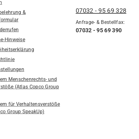
m
07032 - 95 69 328
belehrung &
formular
Anfrage- & Bestellfax:
iderrufen
07032 - 95 69 390
he-Hinweise
eiheitserklärung
htlinie
nstellungen
em Menschenrechts- und
stöße (Atlas Copco Group
em für Verhaltensverstöße
pco Group SpeakUp)