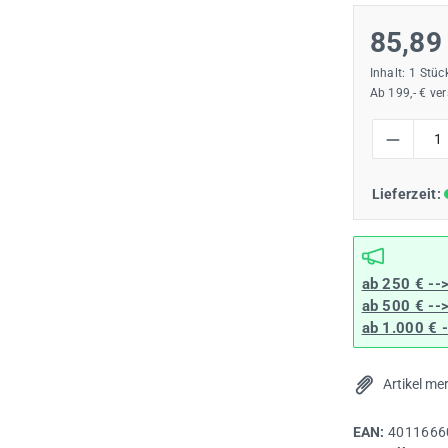
85,89
Inhalt:
1 Stüc
Ab 199,- € ve
Produkt Anzah
Lieferzeit:
ab 250 € --
ab 500 € --
ab 1.000 € 
Artikel me
EAN:
4011666