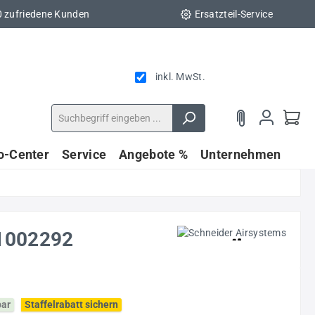
0 zufriedene Kunden
Ersatzteil-Service
inkl. MwSt.
fo-Center
Service
Angebote %
Unternehmen
1002292
bar
Staffelrabatt sichern