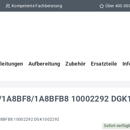
Kompetente Fachberatung
Über 400.00
tleitungen
Aufbereitung
Zubehör
Ersatzteile
In
8/1A8BF8/1A8BFB8 10002292 DGK
Sofort verfüg