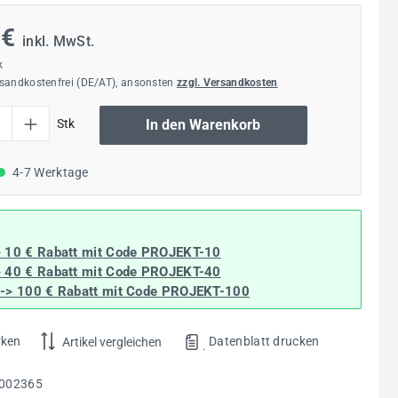
 €
inkl. MwSt.
k
rsandkostenfrei (DE/AT), ansonsten
zzgl. Versandkosten
l: Gib den gewünschten Wert ein oder benutze die Schaltflächen um die Anzahl
Stk
In den Warenkorb
4-7 Werktage
> 10 € Rabatt mit Code
PROJEKT-10
> 40 € Rabatt
mit Code
PROJEKT-40
--> 100 € Rabatt mit Code
PROJEKT-100
rken
Datenblatt drucken
Artikel vergleichen
.
002365