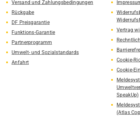
Versand und Zahlungsbedingungen
Impressu
Rückgabe
Widerrufs
Widerrufs
DF Preisgarantie
Vertrag w
Funktions-Garantie
Rechntlic
Partnerprogramm
Barrierefr
Umwelt- und Sozialstandards
Cookie-Ric
Anfahrt
Cookie-Ei
Meldesyst
Umweltver
SpeakUp)
Meldesyst
(Atlas Co