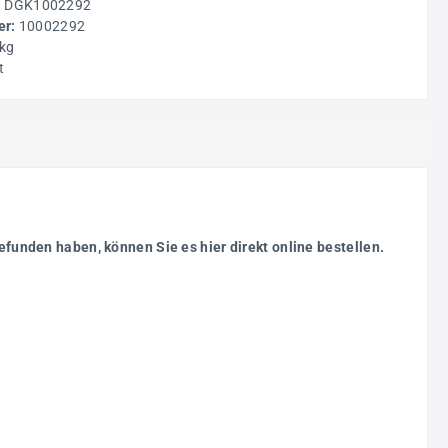
:
DGK1002292
r:
10002292
 kg
t
gefunden haben, können Sie es hier direkt online bestellen.