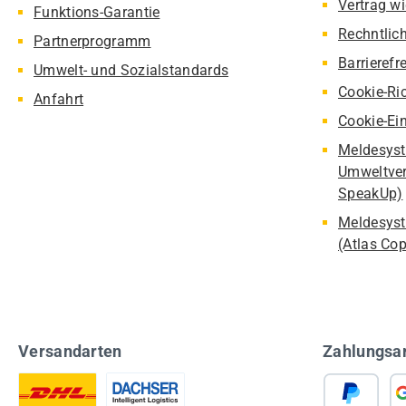
Vertrag w
Funktions-Garantie
Rechntlic
Partnerprogramm
Barrierefr
Umwelt- und Sozialstandards
Cookie-Ric
Anfahrt
Cookie-Ei
Meldesyst
Umweltver
SpeakUp)
Meldesyst
(Atlas Co
Versandarten
Zahlungsa