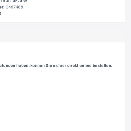
:
DGKG467488
r:
G467488
t
efunden haben, können Sie es hier direkt online bestellen.