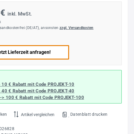
 €
inkl. MwSt.
k
rsandkostenfrei (DE/AT), ansonsten
zzgl. Versandkosten
tzt Lieferzeit anfragen!
> 10 € Rabatt mit Code
PROJEKT-10
> 40 € Rabatt
mit Code
PROJEKT-40
--> 100 € Rabatt mit Code
PROJEKT-100
rken
Datenblatt drucken
Artikel vergleichen
.
026828