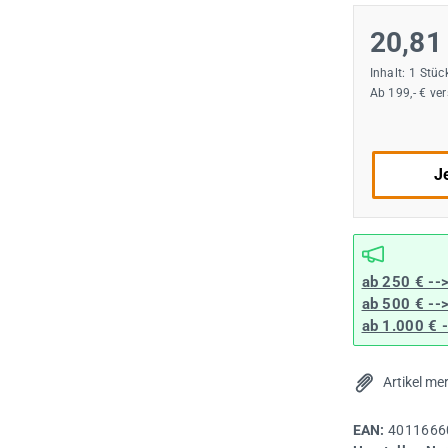
20,81
Inhalt:
1 Stüc
Ab 199,- € ve
Je
ab 250 € --
ab 500 € --
ab 1.000 € 
Artikel me
EAN:
4011666