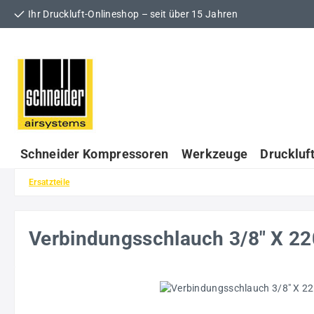
Ihr Druckluft-Onlineshop – seit über 15 Jahren
 Hauptinhalt springen
Zur Suche springen
Zur Hauptnavigation springen
Schneider Kompressoren
Werkzeuge
Druckluf
Ersatzteile
Verbindungsschlauch 3/8" X
Bildergalerie überspringen