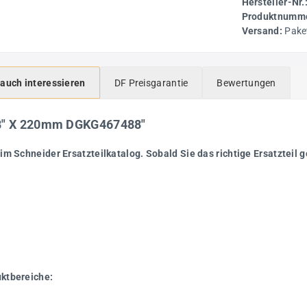
Hersteller-Nr.
Produktnumme
Versand:
Pake
 auch interessieren
DF Preisgarantie
Bewertungen
/8" X 220mm DGKG467488"
im Schneider Ersatzteilkatalog. Sobald Sie das richtige Ersatzteil g
uktbereiche: