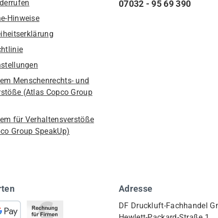
iderrufen
07032 - 95 69 390
he-Hinweise
eiheitserklärung
htlinie
nstellungen
em Menschenrechts- und
stöße (Atlas Copco Group
em für Verhaltensverstöße
pco Group SpeakUp)
rten
Adresse
DF Druckluft-Fachhandel 
Hewlett-Packard-Straße 1