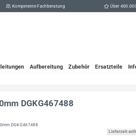
Kompetente Fachberatung
Über 400.00
tleitungen
Aufbereitung
Zubehör
Ersatzteile
In
 220mm DGKG467488
Lieferzeit an