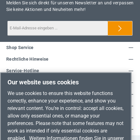
Melden Sie sich direkt für unseren Newsletter an und verpassen
Sie keine Aktionen und Neuheiten mehr!
Shop Service
Rechtliche Hinweise
Service-Hotline
Our website uses cookies
Unsere Vorteile
We use cookies to ensure this website functions
Versandarten
correctly, enhance your experience, and show you
Zahlungsarten
relevant content. You’re in control: accept all cookies,
allow only essential ones, or manage your
Adresse
preferences. Please note that some features may not
Umweltschutz & Partnerschaft
work as intended if only essential cookies are
enabled.
Weitere Informationen finden Sie in unserer