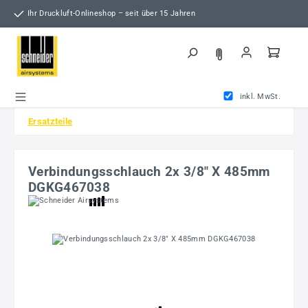
Zum Hauptinhalt springen
Ihr Druckluft-Onlineshop – seit über 15 Jahren
inkl. MwSt.
Ersatzteile
Verbindungsschlauch 2x 3/8" X 485mm
DGKG467038
Bildergalerie überspringen