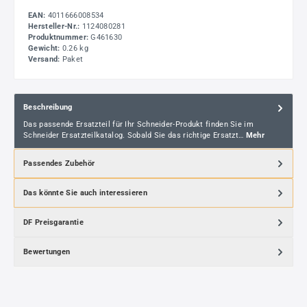
EAN:
4011666008534
Hersteller-Nr.:
1124080281
Produktnummer:
G461630
Gewicht:
0.26 kg
Versand:
Paket
Beschreibung
Das passende Ersatzteil für Ihr Schneider-Produkt finden Sie im
Schneider Ersatzteilkatalog. Sobald Sie das richtige Ersatzt…
Mehr
Passendes Zubehör
Das könnte Sie auch interessieren
DF Preisgarantie
Bewertungen