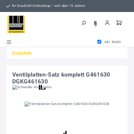
Zum Hauptinhalt springen
Ihr Druckluft-Onlineshop – seit über 15 Jahren
inkl. MwSt.
Ersatzteile
Ventilplatten-Satz komplett G461630
DGKG461630
Bildergalerie überspringen