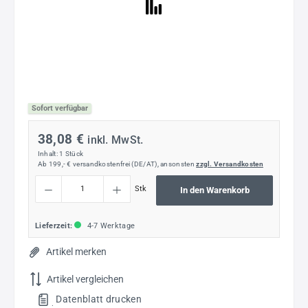
Sofort verfügbar
38,08 €
inkl. MwSt.
Inhalt:
1 Stück
Ab 199,- € versandkostenfrei (DE/AT), ansonsten
zzgl. Versandkosten
Produkt Anzahl: Gib den gewünschten Wert ein oder benutze die Schaltflächen um die
Stk
In den Warenkorb
Lieferzeit:
4-7 Werktage
Artikel merken
Artikel vergleichen
Datenblatt drucken
.