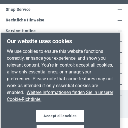
Shop Service
Rechtliche Hinweise
Service-Hotline
Our website uses cookies
Unsere Vorteile
We use cookies to ensure this website functions
Versandarten
correctly, enhance your experience, and show you
Zahlungsarten
relevant content. You’re in control: accept all cookies,
allow only essential ones, or manage your
Adresse
preferences. Please note that some features may not
Umweltschutz & Partnerschaft
work as intended if only essential cookies are
enabled.
Weitere Informationen finden Sie in unserer
Jetzt auf Social Media folgen!
Cookie-Richtlinie.
Facebook
Instagram
YouTube
LinkedIn
Xing
Accept all cookies