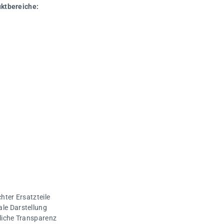
uktbereiche:
hter Ersatzteile
ale Darstellung
gliche Transparenz