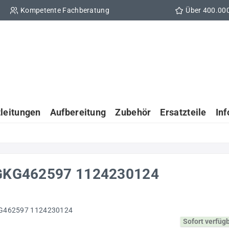
Kompetente Fachberatung
Über 400.00
tleitungen
Aufbereitung
Zubehör
Ersatzteile
In
 DGKG462597 1124230124
Sofort verfüg