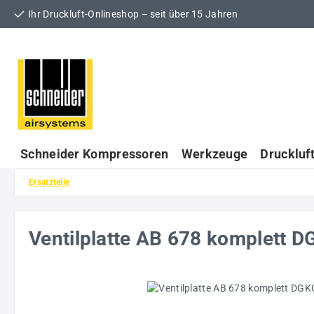
Ihr Druckluft-Onlineshop – seit über 15 Jahren
 Hauptinhalt springen
Zur Suche springen
Zur Hauptnavigation springen
Schneider Kompressoren
Werkzeuge
Druckluf
Ersatzteile
Ventilplatte AB 678 komplett
Bildergalerie überspringen