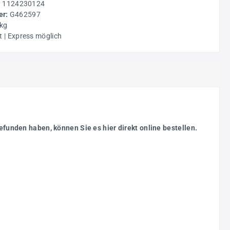
:
1124230124
r:
G462597
 kg
t | Express möglich
efunden haben, können Sie es hier direkt online bestellen.