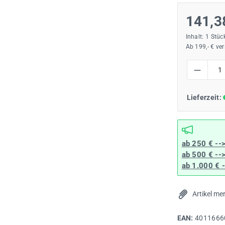
141,3
Inhalt:
1 Stüc
Ab 199,- € ve
Produkt Anzah
Lieferzeit:
ab 250 € --
ab 500 € --
ab 1.000 € 
Artikel me
EAN:
4011666