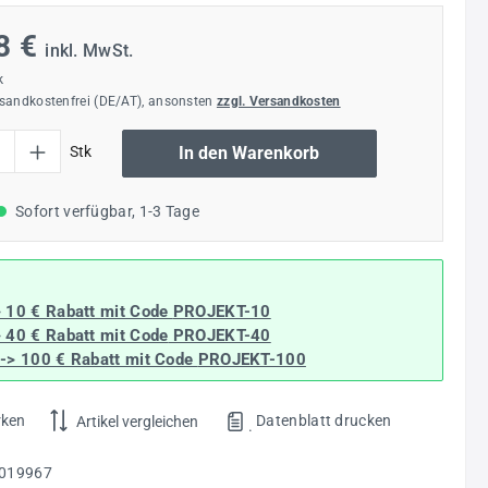
8 €
inkl. MwSt.
k
rsandkostenfrei (DE/AT), ansonsten
zzgl. Versandkosten
l: Gib den gewünschten Wert ein oder benutze die Schaltflächen um die Anzahl
Stk
In den Warenkorb
Sofort verfügbar, 1-3 Tage
> 10 € Rabatt mit Code
PROJEKT-10
> 40 € Rabatt
mit Code
PROJEKT-40
--> 100 € Rabatt mit Code
PROJEKT-100
rken
Datenblatt drucken
Artikel vergleichen
.
019967