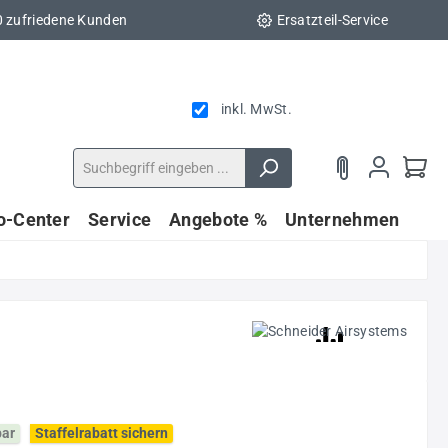
0 zufriedene Kunden
Ersatzteil-Service
inkl. MwSt.
fo-Center
Service
Angebote %
Unternehmen
bar
Staffelrabatt sichern