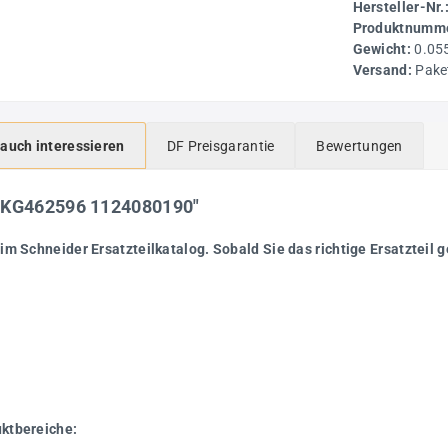
Hersteller-Nr.
Produktnumme
Gewicht:
0.05
Versand:
Pake
 auch interessieren
DF Preisgarantie
Bewertungen
DGKG462596 1124080190"
im Schneider Ersatzteilkatalog. Sobald Sie das richtige Ersatzteil g
uktbereiche: