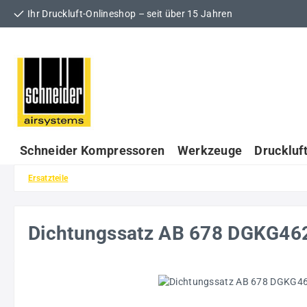
Ihr Druckluft-Onlineshop – seit über 15 Jahren
 Hauptinhalt springen
Zur Suche springen
Zur Hauptnavigation springen
Schneider Kompressoren
Werkzeuge
Druckluf
Ersatzteile
Dichtungssatz AB 678 DGKG4
Bildergalerie überspringen