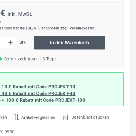
 €
inkl. MwSt.
k
rsandkostenfrei (DE/AT), ansonsten
zzgl. Versandkosten
l: Gib den gewünschten Wert ein oder benutze die Schaltflächen um die Anzahl
Stk
In den Warenkorb
Sofort verfügbar, 1-3 Tage
> 10 € Rabatt mit Code
PROJEKT-10
> 40 € Rabatt
mit Code
PROJEKT-40
--> 100 € Rabatt mit Code
PROJEKT-100
rken
Datenblatt drucken
Artikel vergleichen
.
019950