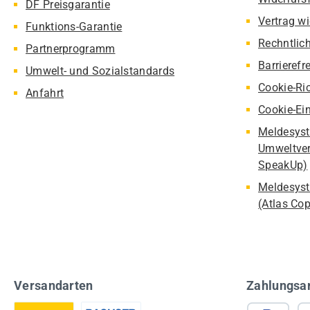
DF Preisgarantie
Vertrag w
Funktions-Garantie
Rechntlic
Partnerprogramm
Barrierefr
Umwelt- und Sozialstandards
Cookie-Ric
Anfahrt
Cookie-Ei
Meldesyst
Umweltver
SpeakUp)
Meldesyst
(Atlas Co
Versandarten
Zahlungsa