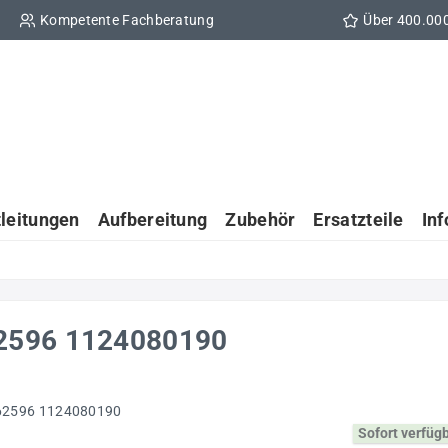
Kompetente Fachberatung
Über 400.00
tleitungen
Aufbereitung
Zubehör
Ersatzteile
In
62596 1124080190
Sofort verfüg