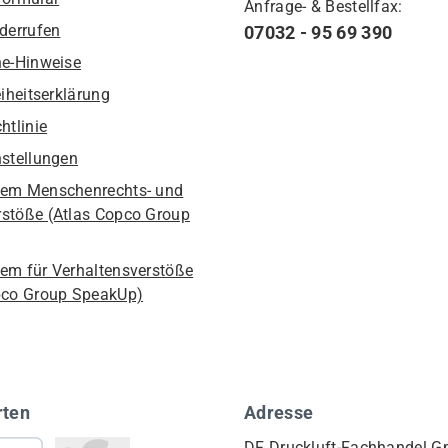
Anfrage- & Bestellfax:
iderrufen
07032 - 95 69 390
he-Hinweise
eiheitserklärung
htlinie
nstellungen
em Menschenrechts- und
stöße (Atlas Copco Group
em für Verhaltensverstöße
pco Group SpeakUp)
rten
Adresse
DF Druckluft-Fachhandel 