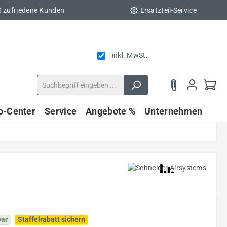
0 zufriedene Kunden
Ersatzteil-Service
inkl. MwSt.
fo-Center
Service
Angebote %
Unternehmen
bar
Staffelrabatt sichern