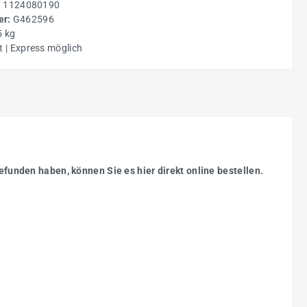
:
1124080190
r:
G462596
5 kg
t | Express möglich
efunden haben, können Sie es hier direkt online bestellen.