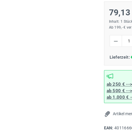
79,13
Inhalt:
1 Stüc
Ab 199,- € ve
Produkt Anzah
Lieferzeit:
ab 250 € --
ab 500 € --
ab 1.000 € 
Artikel me
EAN:
4011666