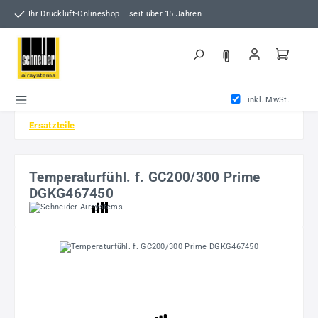
Zum Hauptinhalt springen
Ihr Druckluft-Onlineshop – seit über 15 Jahren
inkl. MwSt.
Ersatzteile
Temperaturfühl. f. GC200/300 Prime
DGKG467450
Bildergalerie überspringen