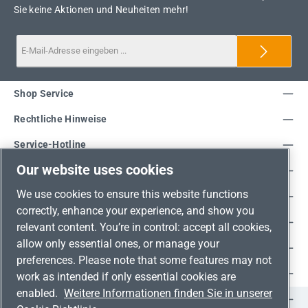
Sie keine Aktionen und Neuheiten mehr!
Shop Service
Rechtliche Hinweise
Service-Hotline
Our website uses cookies
Unsere Vorteile
We use cookies to ensure this website functions
Versandarten
correctly, enhance your experience, and show you
Zahlungsarten
relevant content. You’re in control: accept all cookies,
allow only essential ones, or manage your
Adresse
preferences. Please note that some features may not
Umweltschutz & Partnerschaft
work as intended if only essential cookies are
enabled.
Weitere Informationen finden Sie in unserer
Jetzt auf Social Media folgen!