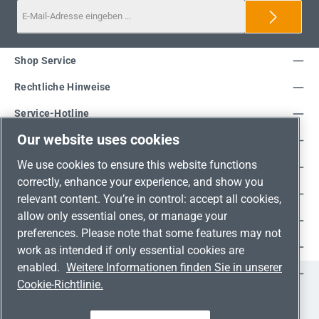
Shop Service
Rechtliche Hinweise
Service-Hotline
Our website uses cookies
Unsere Vorteile
We use cookies to ensure this website functions
Versandarten
correctly, enhance your experience, and show you
Zahlungsarten
relevant content. You’re in control: accept all cookies,
allow only essential ones, or manage your
Adresse
preferences. Please note that some features may not
Umweltschutz & Partnerschaft
work as intended if only essential cookies are
enabled.
Weitere Informationen finden Sie in unserer
Jetzt auf Social Media folgen!
Cookie-Richtlinie.
Facebook
Instagram
YouTube
LinkedIn
Xing