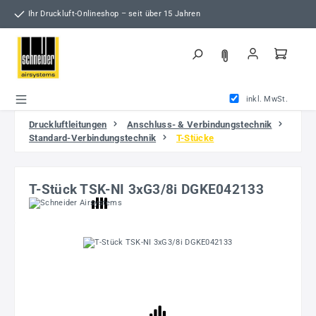
Zum Hauptinhalt springen
Ihr Druckluft-Onlineshop – seit über 15 Jahren
inkl. MwSt.
Druckluftleitungen
Anschluss- & Verbindungstechnik
Standard-Verbindungstechnik
T-Stücke
T-Stück TSK-NI 3xG3/8i DGKE042133
Bildergalerie überspringen