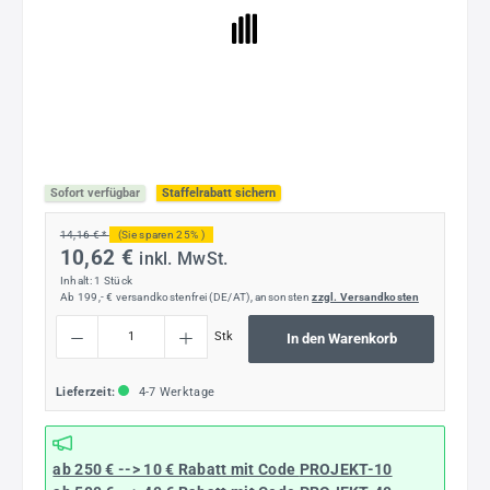
Sofort verfügbar
Staffelrabatt sichern
14,16 € *
(Sie sparen 25% )
10,62 €
inkl. MwSt.
Inhalt:
1 Stück
Ab 199,- € versandkostenfrei (DE/AT), ansonsten
zzgl. Versandkosten
Produkt Anzahl: Gib den gewünschten Wert ein oder benutze die Schaltflächen um die
Stk
In den Warenkorb
Lieferzeit:
4-7 Werktage
ab 250 € --> 10 € Rabatt mit Code
PROJEKT-10