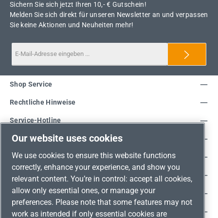
Sichern Sie sich jetzt Ihren 10,- € Gutschein!
Melden Sie sich direkt für unseren Newsletter an und verpassen
Sie keine Aktionen und Neuheiten mehr!
Shop Service
Rechtliche Hinweise
Service-Hotline
Our website uses cookies
Unsere Vorteile
We use cookies to ensure this website functions
Versandarten
correctly, enhance your experience, and show you
Zahlungsarten
relevant content. You’re in control: accept all cookies,
allow only essential ones, or manage your
Adresse
preferences. Please note that some features may not
Umweltschutz & Partnerschaft
work as intended if only essential cookies are