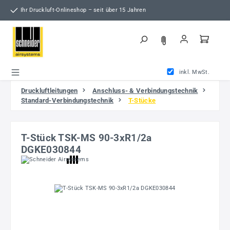
Zum Hauptinhalt springen
Ihr Druckluft-Onlineshop – seit über 15 Jahren
inkl. MwSt.
Druckluftleitungen
Anschluss- & Verbindungstechnik
Standard-Verbindungstechnik
T-Stücke
T-Stück TSK-MS 90-3xR1/2a
DGKE030844
Bildergalerie überspringen