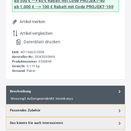
ab 500 € --> 40 € Rabatt
mit Code
PROJEKT-40
ab 1.000 € --> 100 € Rabatt mit Code
PROJEKT-100
Artikel merken
Artikel vergleichen
Datenblatt drucken
.
EAN:
4011666515858
Hersteller-Nr.:
DGKE030844
Produktnummer:
E030844
Gewicht:
0.119 kg
Versand:
Paket
Beschreibung
Messing3 AußengewindeMit Innenkonus
Passendes Zubehör
Das könnte Sie auch interessieren