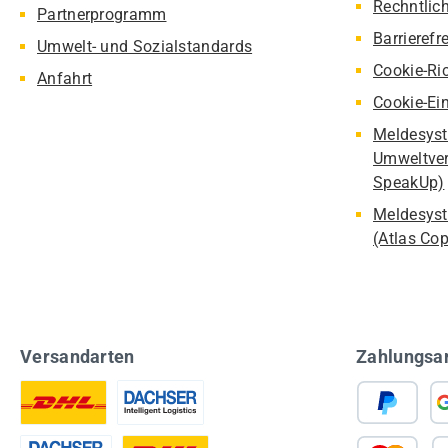
Rechntlic
Partnerprogramm
Barrierefr
Umwelt- und Sozialstandards
Cookie-Ric
Anfahrt
Cookie-Ei
Meldesyst
Umweltver
SpeakUp)
Meldesyst
(Atlas Co
Versandarten
Zahlungsa