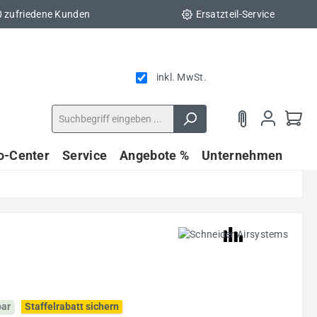
0 zufriedene Kunden
Ersatzteil-Service
inkl. MwSt.
fo-Center
Service
Angebote %
Unternehmen
bar
Staffelrabatt sichern