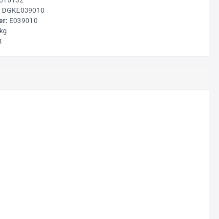
516152
:
DGKE039010
r:
E039010
 kg
t