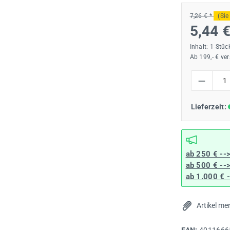
7,26 € *
(Sie
5,44 
Inhalt:
1 Stüc
Ab 199,- € ve
Produkt Anzah
Lieferzeit:
ab 250 € --
ab 500 € --
ab 1.000 € 
Artikel me