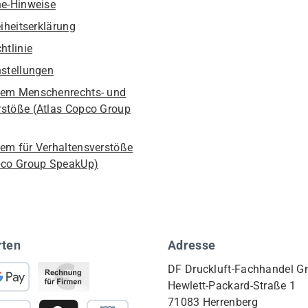
he-Hinweise
eiheitserklärung
htlinie
nstellungen
em Menschenrechts- und
stöße (Atlas Copco Group
em für Verhaltensverstöße
pco Group SpeakUp)
rten
Adresse
DF Druckluft-Fachhandel 
Hewlett-Packard-Straße 1
71083 Herrenberg