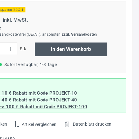
 sparen 25% )
€
inkl. MwSt.
k
rsandkostenfrei (DE/AT), ansonsten
zzgl. Versandkosten
l: Gib den gewünschten Wert ein oder benutze die Schaltflächen um die Anzahl
Stk
In den Warenkorb
Sofort verfügbar, 1-3 Tage
> 10 € Rabatt mit Code
PROJEKT-10
> 40 € Rabatt
mit Code
PROJEKT-40
--> 100 € Rabatt mit Code
PROJEKT-100
rken
Datenblatt drucken
Artikel vergleichen
.