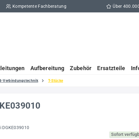
Kompetente Fachberatung
Über 400.00
tleitungen
Aufbereitung
Zubehör
Ersatzteile
In
d-Verbindungstechnik
T-Stücke
GKE039010
Sofort verfüg