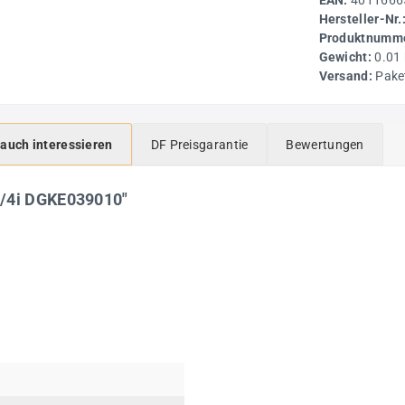
EAN:
4011666
Hersteller-Nr.
Produktnumme
Gewicht:
0.01
Versand:
Pake
 auch interessieren
DF Preisgarantie
Bewertungen
1/4i DGKE039010"