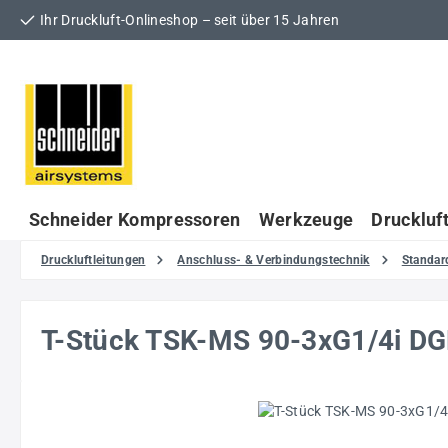
Ihr Druckluft-Onlineshop – seit über 15 Jahren
 Hauptinhalt springen
Zur Suche springen
Zur Hauptnavigation springen
Schneider Kompressoren
Werkzeuge
Druckluf
Druckluftleitungen
Anschluss- & Verbindungstechnik
Standar
T-Stück TSK-MS 90-3xG1/4i D
Bildergalerie überspringen