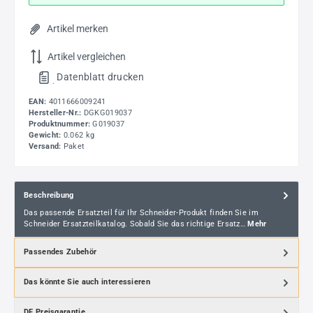
Artikel merken
Artikel vergleichen
Datenblatt drucken
.
EAN:
4011666009241
Hersteller-Nr.:
DGKG019037
Produktnummer:
G019037
Gewicht:
0.062 kg
Versand:
Paket
Beschreibung
Das passende Ersatzteil für Ihr Schneider-Produkt finden Sie im
Schneider Ersatzteilkatalog. Sobald Sie das richtige Ersatz…
Mehr
Passendes Zubehör
Das könnte Sie auch interessieren
DF Preisgarantie