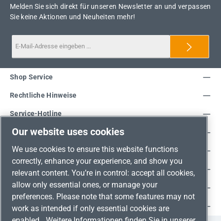
Melden Sie sich direkt für unseren Newsletter an und verpassen
Sie keine Aktionen und Neuheiten mehr!
Shop Service
Rechtliche Hinweise
Service-Hotline
Our website uses cookies
Unsere Vorteile
We use cookies to ensure this website functions
Versandarten
correctly, enhance your experience, and show you
Zahlungsarten
relevant content. You’re in control: accept all cookies,
allow only essential ones, or manage your
Adresse
preferences. Please note that some features may not
Umweltschutz & Partnerschaft
work as intended if only essential cookies are
enabled.
Weitere Informationen finden Sie in unserer