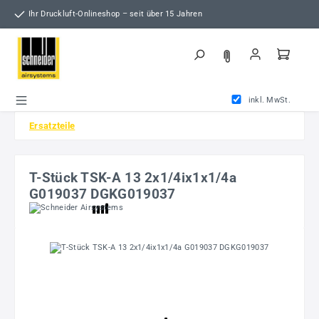
Zum Hauptinhalt springen
Ihr Druckluft-Onlineshop – seit über 15 Jahren
inkl. MwSt.
Ersatzteile
T-Stück TSK-A 13 2x1/4ix1x1/4a
G019037 DGKG019037
Bildergalerie überspringen