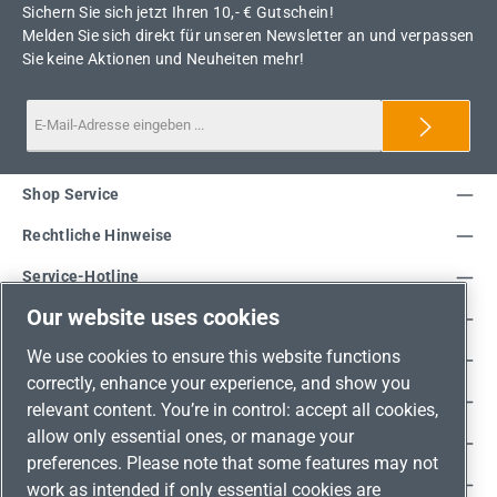
Sichern Sie sich jetzt Ihren 10,- € Gutschein!
Melden Sie sich direkt für unseren Newsletter an und verpassen
Sie keine Aktionen und Neuheiten mehr!
Shop Service
Rechtliche Hinweise
Service-Hotline
Our website uses cookies
Unsere Vorteile
We use cookies to ensure this website functions
Versandarten
correctly, enhance your experience, and show you
Zahlungsarten
relevant content. You’re in control: accept all cookies,
allow only essential ones, or manage your
Adresse
preferences. Please note that some features may not
Umweltschutz & Partnerschaft
work as intended if only essential cookies are