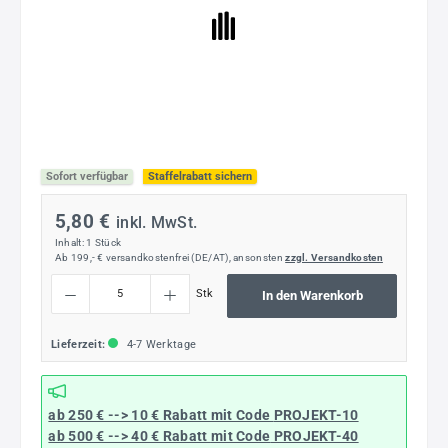
Sofort verfügbar
Staffelrabatt sichern
5,80 €
inkl. MwSt.
Inhalt:
1 Stück
Ab 199,- € versandkostenfrei (DE/AT), ansonsten
zzgl. Versandkosten
Produkt Anzahl: Gib den gewünschten Wert ein oder benutze die Schaltflächen um die
Stk
In den Warenkorb
Lieferzeit:
4-7 Werktage
ab 250 € --> 10 € Rabatt mit Code
PROJEKT-10
ab 500 € --> 40 € Rabatt
mit Code
PROJEKT-40