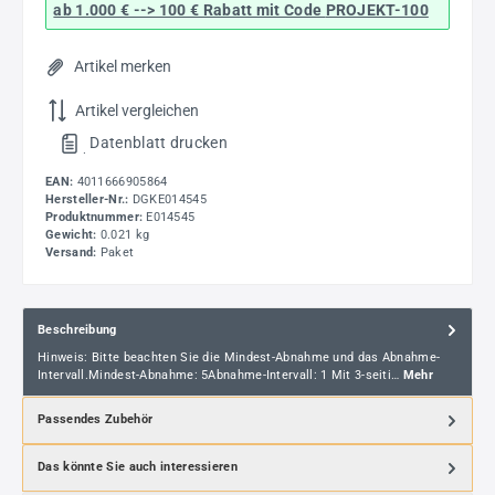
ab 1.000 € --> 100 € Rabatt mit Code
PROJEKT-100
Artikel merken
Artikel vergleichen
Datenblatt drucken
.
EAN:
4011666905864
Hersteller-Nr.:
DGKE014545
Produktnummer:
E014545
Gewicht:
0.021 kg
Versand:
Paket
Beschreibung
Hinweis: Bitte beachten Sie die Mindest-Abnahme und das Abnahme-
Intervall.Mindest-Abnahme: 5Abnahme-Intervall: 1 Mit 3-seiti…
Mehr
Passendes Zubehör
Das könnte Sie auch interessieren