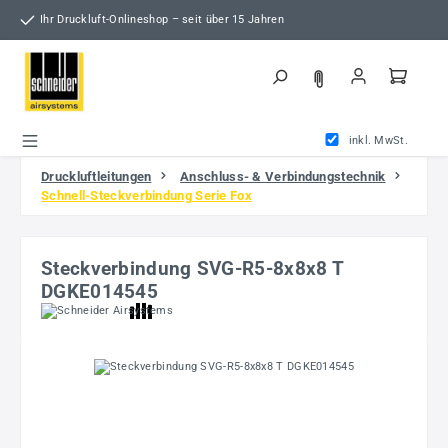
Zum Hauptinhalt springen
Ihr Druckluft-Onlineshop – seit über 15 Jahren
inkl. MwSt.
Druckluftleitungen
Anschluss- & Verbindungstechnik
Schnell-Steckverbindung Serie Fox
Steckverbindung SVG-R5-8x8x8 T
DGKE014545
Bildergalerie überspringen