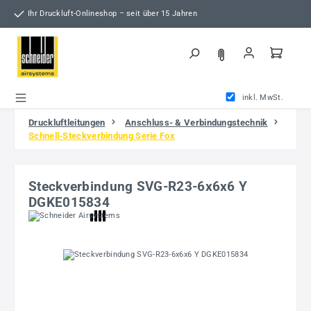
Zum Hauptinhalt springen
Ihr Druckluft-Onlineshop – seit über 15 Jahren
inkl. MwSt.
Druckluftleitungen
Anschluss- & Verbindungstechnik
Schnell-Steckverbindung Serie Fox
Steckverbindung SVG-R23-6x6x6 Y
DGKE015834
Bildergalerie überspringen