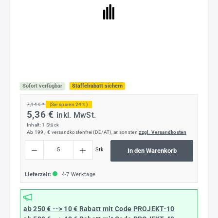
Sofort verfügbar
Staffelrabatt sichern
7,14 € *
(Sie sparen 24% )
5,36 €
inkl. MwSt.
Inhalt:
1 Stück
Ab 199,- € versandkostenfrei (DE/AT), ansonsten
zzgl. Versandkosten
Produkt Anzahl: Gib den gewünschten Wert ein oder benutze die Schaltflächen um die
Stk
In den Warenkorb
Lieferzeit:
4-7 Werktage
ab 250 € --> 10 € Rabatt mit Code
PROJEKT-10