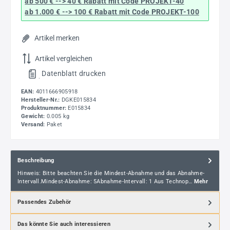
ab 500 € --> 40 € Rabatt
mit Code
PROJEKT-40
ab 1.000 € --> 100 € Rabatt mit Code
PROJEKT-100
Artikel merken
Artikel vergleichen
Datenblatt drucken
.
EAN:
4011666905918
Hersteller-Nr.:
DGKE015834
Produktnummer:
E015834
Gewicht:
0.005 kg
Versand:
Paket
Beschreibung
Hinweis: Bitte beachten Sie die Mindest-Abnahme und das Abnahme-
Intervall.Mindest-Abnahme: 5Abnahme-Intervall: 1 Aus Technop…
Mehr
Passendes Zubehör
Das könnte Sie auch interessieren