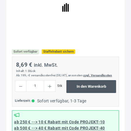
Sofort verfügbar
Staffelrabatt sichern
8,69 €
inkl. MwSt.
Inhalt:
1 Stück
Ab 199,- € versandkostenfrei (DE/AT), ansonsten
zzgl. Versandkosten
Produkt Anzahl: Gib den gewünschten Wert ein oder benutze die Schaltflächen um die
Stk
In den Warenkorb
Sofort verfügbar, 1-3 Tage
Lieferzeit:
ab 250 € --> 10 € Rabatt mit Code
PROJEKT-10
ab 500 € --> 40 € Rabatt
mit Code
PROJEKT-40