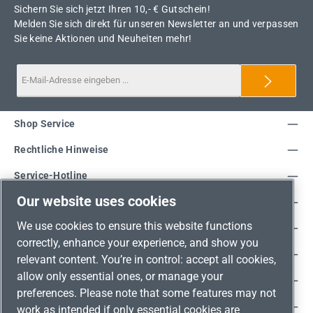
Sichern Sie sich jetzt Ihren 10,- € Gutschein!
Melden Sie sich direkt für unseren Newsletter an und verpassen
Sie keine Aktionen und Neuheiten mehr!
Shop Service
Rechtliche Hinweise
Service-Hotline
Our website uses cookies
Unsere Vorteile
We use cookies to ensure this website functions
Versandarten
correctly, enhance your experience, and show you
Zahlungsarten
relevant content. You’re in control: accept all cookies,
allow only essential ones, or manage your
Adresse
preferences. Please note that some features may not
Umweltschutz & Partnerschaft
work as intended if only essential cookies are