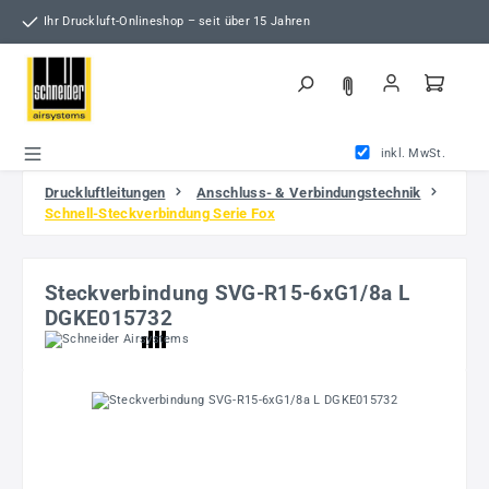
Zum Hauptinhalt springen
Ihr Druckluft-Onlineshop – seit über 15 Jahren
inkl. MwSt.
Druckluftleitungen
Anschluss- & Verbindungstechnik
Schnell-Steckverbindung Serie Fox
Steckverbindung SVG-R15-6xG1/8a L
DGKE015732
Bildergalerie überspringen