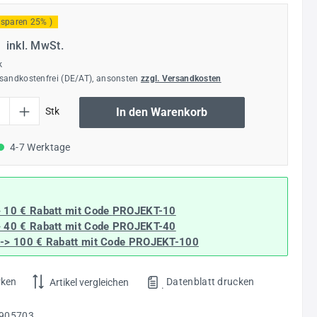
 sparen 25% )
€
inkl. MwSt.
k
rsandkostenfrei (DE/AT), ansonsten
zzgl. Versandkosten
l: Gib den gewünschten Wert ein oder benutze die Schaltflächen um die Anzahl
Stk
In den Warenkorb
4-7 Werktage
> 10 € Rabatt mit Code
PROJEKT-10
> 40 € Rabatt
mit Code
PROJEKT-40
--> 100 € Rabatt mit Code
PROJEKT-100
rken
Datenblatt drucken
Artikel vergleichen
.
905703