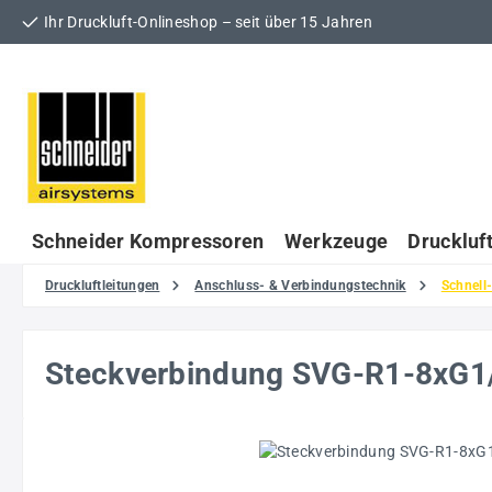
Ihr Druckluft-Onlineshop – seit über 15 Jahren
 Hauptinhalt springen
Zur Suche springen
Zur Hauptnavigation springen
Schneider Kompressoren
Werkzeuge
Druckluf
Druckluftleitungen
Anschluss- & Verbindungstechnik
Schnell
Steckverbindung SVG-R1-8xG
Bildergalerie überspringen