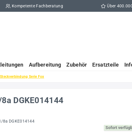
Kompetente Fachberatung
Über 400.00
tleitungen
Aufbereitung
Zubehör
Ersatzteile
In
-Steckverbindung Serie Fox
1/8a DGKE014144
Sofort verfüg