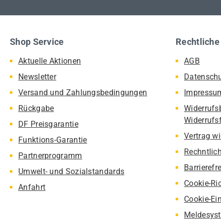
Shop Service
Rechtliche
Aktuelle Aktionen
AGB
Newsletter
Datensch
Versand und Zahlungsbedingungen
Impressu
Rückgabe
Widerrufs
Widerrufs
DF Preisgarantie
Vertrag w
Funktions-Garantie
Rechntlic
Partnerprogramm
Barrierefr
Umwelt- und Sozialstandards
Cookie-Ric
Anfahrt
Cookie-Ei
Meldesyst