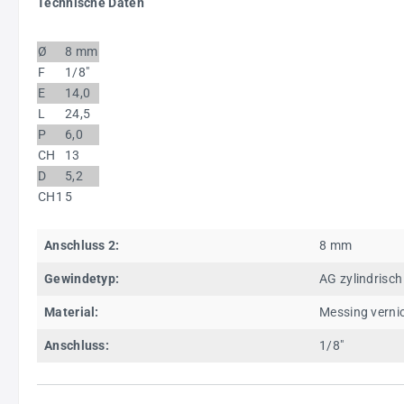
Technische Daten
Ø
8 mm
F
1/8"
E
14,0
L
24,5
P
6,0
CH
13
D
5,2
CH1
5
Anschluss 2:
8 mm
Gewindetyp:
AG zylindrisch
Material:
Messing vernic
Anschluss:
1/8"