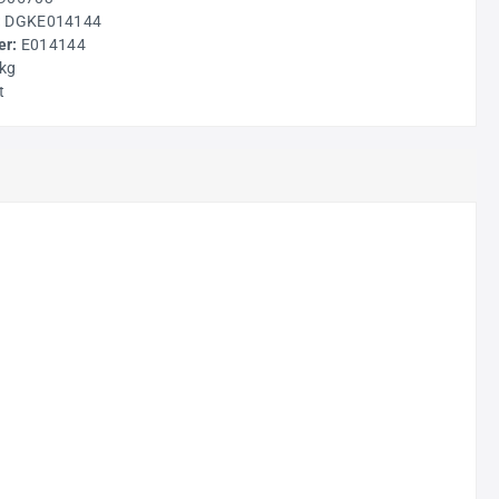
:
DGKE014144
r:
E014144
 kg
t