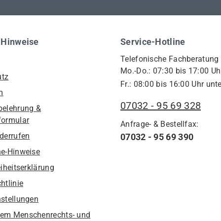
 Hinweise
Service-Hotline
Telefonische Fachberatung
Mo.-Do.: 07:30 bis 17:00 Uh
utz
Fr.: 08:00 bis 16:00 Uhr unte
m
07032 - 95 69 328
belehrung &
formular
Anfrage- & Bestellfax:
iderrufen
07032 - 95 69 390
he-Hinweise
eiheitserklärung
htlinie
nstellungen
em Menschenrechts- und