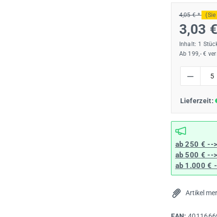
4,05 € *
(Sie
3,03 
Inhalt:
1 Stüc
Ab 199,- € ve
Produkt Anzah
Lieferzeit:
ab 250 € --
ab 500 € --
ab 1.000 € 
Artikel me
EAN:
4011666