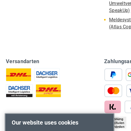
Umweltver
SpeakUp)
Meldesyst
(Atlas Co
Versandarten
Zahlungsa
Our website uses cookies