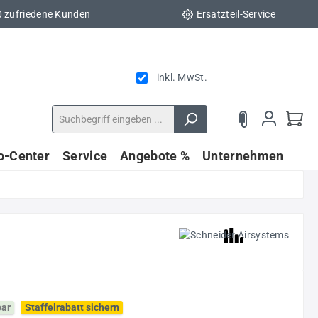
0 zufriedene Kunden
Ersatzteil-Service
inkl. MwSt.
fo-Center
Service
Angebote %
Unternehmen
bar
Staffelrabatt sichern