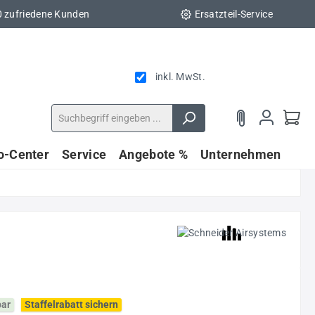
0 zufriedene Kunden
Ersatzteil-Service
inkl. MwSt.
fo-Center
Service
Angebote %
Unternehmen
bar
Staffelrabatt sichern