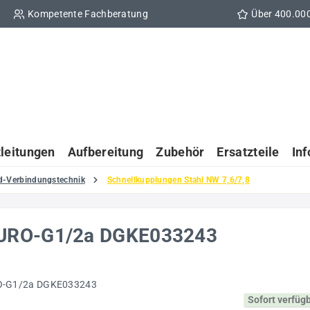
Kompetente Fachberatung
Über 400.00
tleitungen
Aufbereitung
Zubehör
Ersatzteile
In
d-Verbindungstechnik
Schnellkupplungen Stahl NW 7,6/7,8
EURO-G1/2a DGKE033243
Sofort verfüg