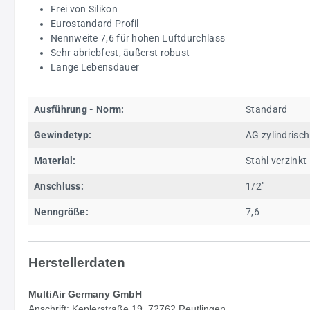
Frei von Silikon
Eurostandard Profil
Nennweite 7,6 für hohen Luftdurchlass
Sehr abriebfest, äußerst robust
Lange Lebensdauer
Ausführung - Norm:
Standard
Gewindetyp:
AG zylindrisch
Material:
Stahl verzinkt
Anschluss:
1/2"
Nenngröße:
7,6
Herstellerdaten
MultiAir Germany GmbH
Anschrift: Keplerstraße 19, 72762 Reutlingen