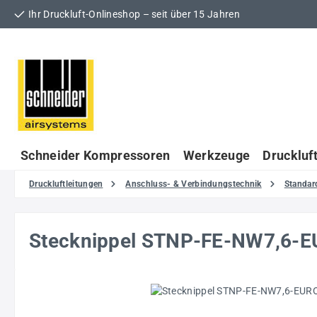
Ihr Druckluft-Onlineshop – seit über 15 Jahren
 Hauptinhalt springen
Zur Suche springen
Zur Hauptnavigation springen
Schneider Kompressoren
Werkzeuge
Druckluf
Druckluftleitungen
Anschluss- & Verbindungstechnik
Standar
Stecknippel STNP-FE-NW7,6-
Bildergalerie überspringen