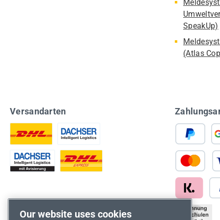
Meldesyst
Umweltver
SpeakUp)
Meldesyst
(Atlas Co
Versandarten
Zahlungsa
Our website uses cookies