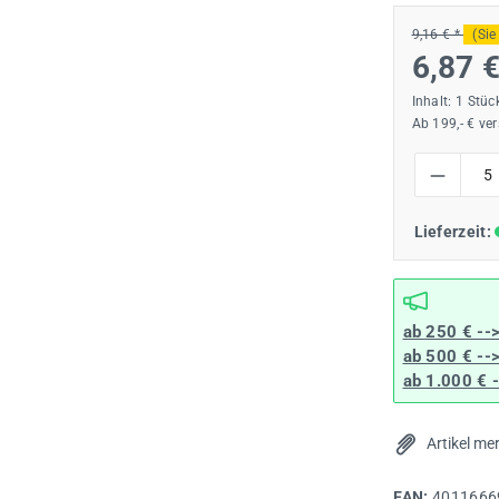
9,16 € *
(Sie
6,87 
Inhalt:
1 Stüc
Ab 199,- € ve
Produkt Anzah
Lieferzeit:
ab 250 € --
ab 500 € --
ab 1.000 € 
Artikel me
EAN:
4011666