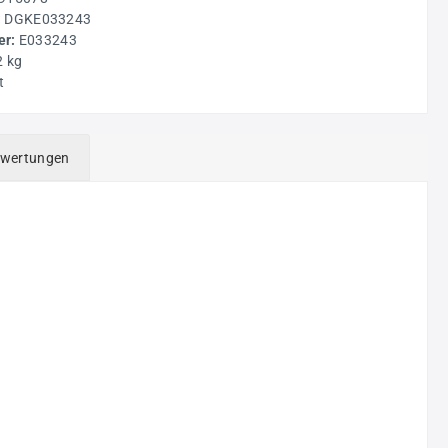
:
DGKE033243
r:
E033243
2 kg
t
wertungen