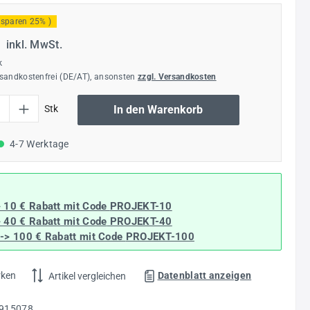
 sparen 25% )
€
inkl. MwSt.
k
rsandkostenfrei (DE/AT), ansonsten
zzgl. Versandkosten
l: Gib den gewünschten Wert ein oder benutze die Schaltflächen um die Anzahl
Stk
In den Warenkorb
4-7 Werktage
> 10 € Rabatt mit Code
PROJEKT-10
> 40 € Rabatt
mit Code
PROJEKT-40
--> 100 € Rabatt mit Code
PROJEKT-100
rken
Datenblatt anzeigen
Artikel vergleichen
915078