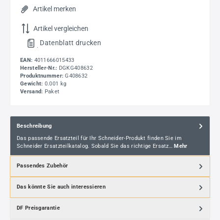
Artikel merken
Artikel vergleichen
Datenblatt drucken
.
EAN:
4011666015433
Hersteller-Nr.:
DGKG408632
Produktnummer:
G408632
Gewicht:
0.001 kg
Versand:
Paket
Beschreibung
Das passende Ersatzteil für Ihr Schneider-Produkt finden Sie im
Schneider Ersatzteilkatalog. Sobald Sie das richtige Ersatz…
Mehr
Passendes Zubehör
Das könnte Sie auch interessieren
DF Preisgarantie