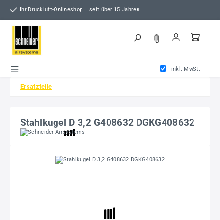
Zum Hauptinhalt springen
Ihr Druckluft-Onlineshop – seit über 15 Jahren
inkl. MwSt.
Ersatzteile
Stahlkugel D 3,2 G408632 DGKG408632
Bildergalerie überspringen