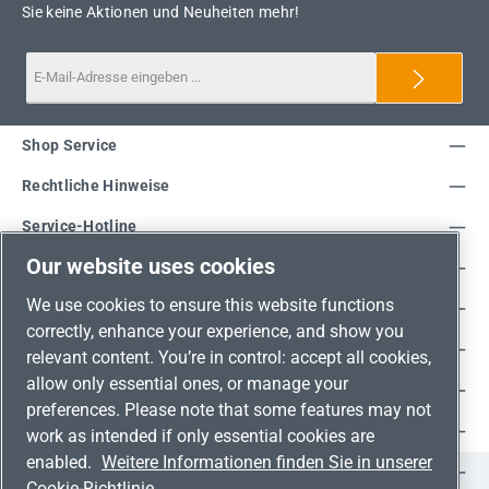
Sie keine Aktionen und Neuheiten mehr!
Shop Service
Rechtliche Hinweise
Service-Hotline
Our website uses cookies
Unsere Vorteile
We use cookies to ensure this website functions
Versandarten
correctly, enhance your experience, and show you
Zahlungsarten
relevant content. You’re in control: accept all cookies,
allow only essential ones, or manage your
Adresse
preferences. Please note that some features may not
Umweltschutz & Partnerschaft
work as intended if only essential cookies are
enabled.
Weitere Informationen finden Sie in unserer
Jetzt auf Social Media folgen!
Cookie-Richtlinie.