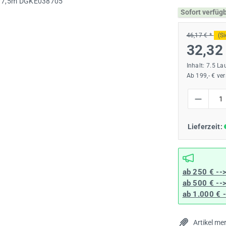
Sofort verfüg
46,17 € *
(S
32,32
Inhalt:
7.5 La
Ab 199,- € ve
Produkt Anzah
Lieferzeit:
ab 250 € --
ab 500 € --
ab 1.000 € 
Artikel me