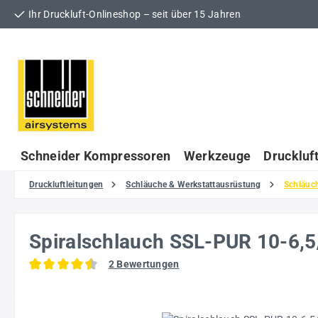
Ihr Druckluft-Onlineshop – seit über 15 Jahren
 Hauptinhalt springen
Zur Suche springen
Zur Hauptnavigation springen
Schneider Kompressoren
Werkzeuge
Druckluf
Druckluftleitungen
Schläuche & Werkstattausrüstung
Schläuc
Spiralschlauch SSL-PUR 10-6
2 Bewertungen
Durchschnittliche Bewertung von 4.5 von 5 Sternen