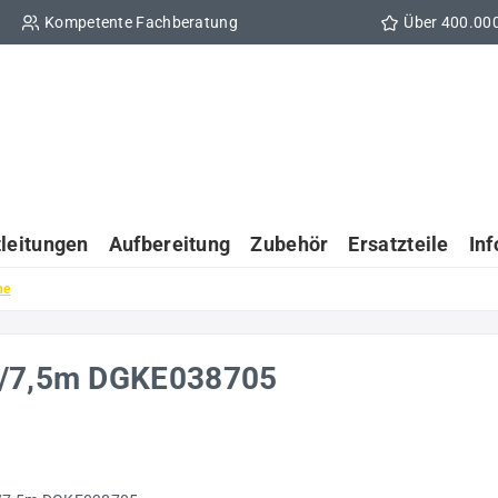
Kompetente Fachberatung
Über 400.00
tleitungen
Aufbereitung
Zubehör
Ersatzteile
In
he
,5/7,5m DGKE038705