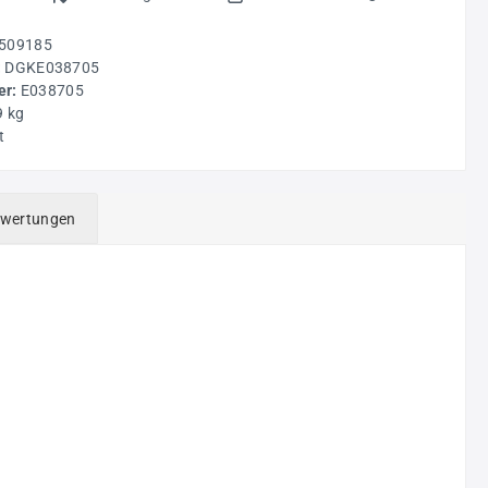
509185
:
DGKE038705
r:
E038705
9 kg
t
wertungen