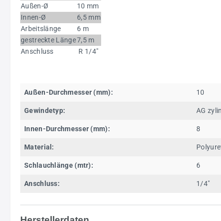
Außen-Ø
10 mm
Innen-Ø
6,5 mm
Arbeitslänge
6 m
gestreckte Länge
7,5 m
Anschluss
R 1/4"
Außen-Durchmesser (mm):
10
Gewindetyp:
AG zyli
Innen-Durchmesser (mm):
8
Material:
Polyur
Schlauchlänge (mtr):
6
Anschluss:
1/4"
Herstellerdaten