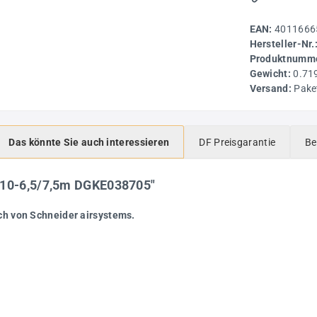
EAN:
4011666
Hersteller-Nr.
Produktnumme
Gewicht:
0.71
Versand:
Pake
Das könnte Sie auch interessieren
DF Preisgarantie
Be
 10-6,5/7,5m DGKE038705"
ch von Schneider airsystems.