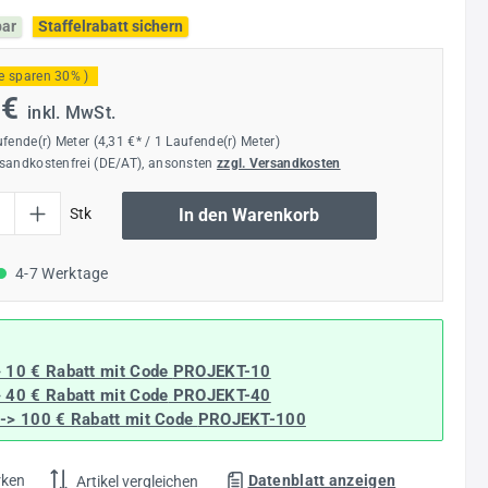
bar
Staffelrabatt sichern
ie sparen 30% )
 €
inkl. MwSt.
ufende(r) Meter
(4,31 €* / 1 Laufende(r) Meter)
rsandkostenfrei (DE/AT), ansonsten
zzgl. Versandkosten
l: Gib den gewünschten Wert ein oder benutze die Schaltflächen um die Anzahl
Stk
In den Warenkorb
4-7 Werktage
> 10 € Rabatt mit Code
PROJEKT-10
> 40 € Rabatt
mit Code
PROJEKT-40
--> 100 € Rabatt mit Code
PROJEKT-100
rken
Datenblatt anzeigen
Artikel vergleichen