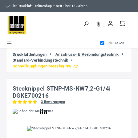
Zum Hauptinhalt springen
Ihr Druckluft-Onlineshop – seit über 15 Jahren
inkl. MwSt.
Druckluftleitungen
Anschluss- & Verbindungstechnik
Standard-Verbindungstechnik
Schnellkupplungen Messing NW 7,2
Stecknippel STNP-MS-NW7,2-G1/4i
DGKE700216
3 Bewertungen
Durchschnittliche Bewertung von 4.67 von 5 Sternen
Bildergalerie überspringen