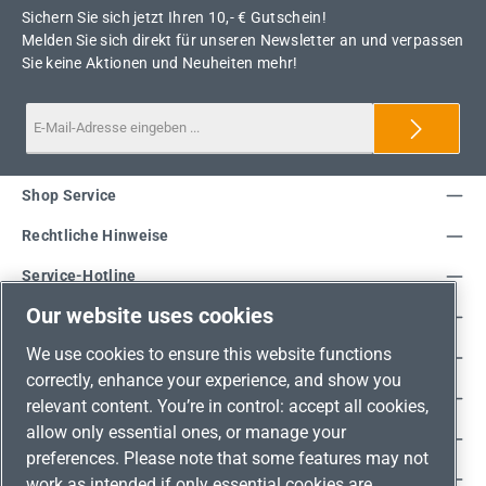
Sichern Sie sich jetzt Ihren 10,- € Gutschein!
Melden Sie sich direkt für unseren Newsletter an und verpassen
Sie keine Aktionen und Neuheiten mehr!
Shop Service
Rechtliche Hinweise
Service-Hotline
Our website uses cookies
Unsere Vorteile
We use cookies to ensure this website functions
Versandarten
correctly, enhance your experience, and show you
Zahlungsarten
relevant content. You’re in control: accept all cookies,
allow only essential ones, or manage your
Adresse
preferences. Please note that some features may not
Umweltschutz & Partnerschaft
work as intended if only essential cookies are