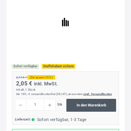
Sofort verfügbar
Staffelrabatt sichern
2,74 € *
(Sie sparen 25% )
2,05 €
inkl. MwSt.
Inhalt:
1 Stück
Ab 199,- € versandkostenfrei (DE/AT), ansonsten
zzgl. Versandkosten
Produkt Anzahl: Gib den gewünschten Wert ein oder benutze die Schaltflächen um die
Stk
In den Warenkorb
Sofort verfügbar, 1-3 Tage
Lieferzeit: