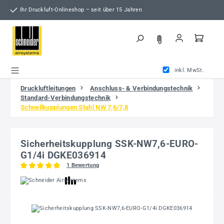
Zum Hauptinhalt springen
Ihr Druckluft-Onlineshop – seit über 15 Jahren
inkl. MwSt.
Druckluftleitungen
Anschluss- & Verbindungstechnik
Standard-Verbindungstechnik
Schnellkupplungen Stahl NW 7,6/7,8
Sicherheitskupplung SSK-NW7,6-EURO-
G1/4i DGKE036914
1 Bewertung
Durchschnittliche Bewertung von 5 von 5 Sternen
Bildergalerie überspringen