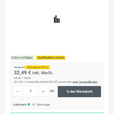
Sofort verfügbar
Staffelrabatt sichern
43,32 € *
(Sie sparen 25% )
32,49 €
inkl. MwSt.
Inhalt:
1 Stück
Ab 199,- € versandkostenfrei (DE/AT), ansonsten
zzgl. Versandkosten
Produkt Anzahl: Gib den gewünschten Wert ein oder benutze die Schaltflächen um die
Stk
In den Warenkorb
Lieferzeit:
4-7 Werktage