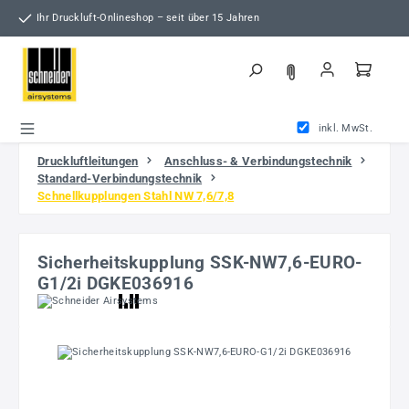
Zum Hauptinhalt springen
Ihr Druckluft-Onlineshop – seit über 15 Jahren
inkl. MwSt.
Druckluftleitungen
Anschluss- & Verbindungstechnik
Standard-Verbindungstechnik
Schnellkupplungen Stahl NW 7,6/7,8
Sicherheitskupplung SSK-NW7,6-EURO-
G1/2i DGKE036916
Bildergalerie überspringen