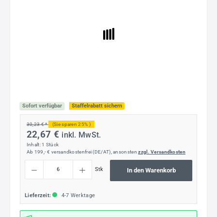
Sofort verfügbar
Staffelrabatt sichern
30,23 € *
(Sie sparen 25% )
22,67 €
inkl. MwSt.
Inhalt:
1 Stück
Ab 199,- € versandkostenfrei (DE/AT), ansonsten
zzgl. Versandkosten
Produkt Anzahl: Gib den gewünschten Wert ein oder benutze die Schaltflächen um die
Stk
In den Warenkorb
Lieferzeit:
4-7 Werktage