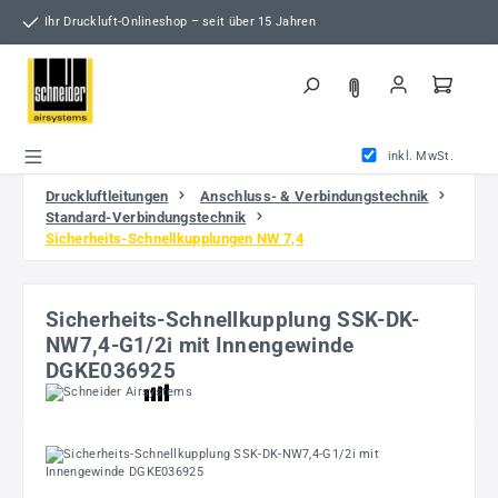
Zum Hauptinhalt springen
Ihr Druckluft-Onlineshop – seit über 15 Jahren
inkl. MwSt.
Druckluftleitungen
Anschluss- & Verbindungstechnik
Standard-Verbindungstechnik
Sicherheits-Schnellkupplungen NW 7,4
Sicherheits-Schnellkupplung SSK-DK-
NW7,4-G1/2i mit Innengewinde
DGKE036925
Bildergalerie überspringen