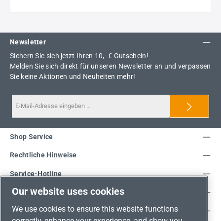
Newsletter
Sichern Sie sich jetzt Ihren 10,- € Gutschein!
Melden Sie sich direkt für unseren Newsletter an und verpassen
Sie keine Aktionen und Neuheiten mehr!
Shop Service
Rechtliche Hinweise
Service-Hotline
Our website uses cookies
Unsere Vorteile
We use cookies to ensure this website functions
Versandarten
correctly, enhance your experience, and show you