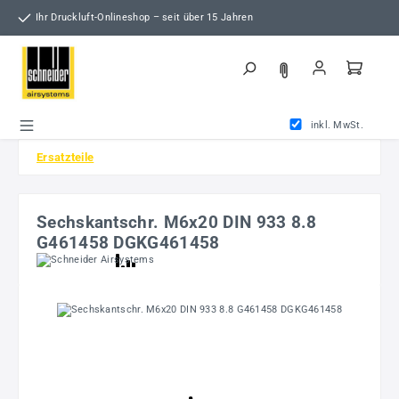
Zum Hauptinhalt springen
Ihr Druckluft-Onlineshop – seit über 15 Jahren
inkl. MwSt.
Ersatzteile
Sechskantschr. M6x20 DIN 933 8.8
G461458 DGKG461458
Bildergalerie überspringen