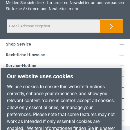
Melden Sie sich direkt für unseren Newsletter an und verpassen
Sie keine Aktionen und Neuheiten mehr!
Shop Service
Rechtliche Hinweise
Service-Hotline
Our website uses cookies
Unsere Vorteile
We use cookies to ensure this website functions
Versandarten
correctly, enhance your experience, and show you
Zahlungsarten
relevant content. You’re in control: accept all cookies,
allow only essential ones, or manage your
Adresse
preferences. Please note that some features may not
Umweltschutz & Partnerschaft
work as intended if only essential cookies are
enabled.
Weitere Informationen finden Sie in unserer