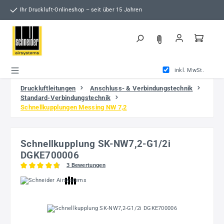
Zum Hauptinhalt springen
Ihr Druckluft-Onlineshop – seit über 15 Jahren
inkl. MwSt.
Druckluftleitungen
Anschluss- & Verbindungstechnik
Standard-Verbindungstechnik
Schnellkupplungen Messing NW 7,2
Schnellkupplung SK-NW7,2-G1/2i
DGKE700006
3 Bewertungen
Durchschnittliche Bewertung von 4.67 von 5 Sternen
Bildergalerie überspringen