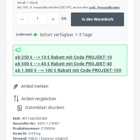
Inhalt:
1 Stück
Ab 199,- € versandkostenfrei (DE/AT), ansonsten
zzgl. Versandkosten
Produkt Anzahl: Gib den gewünschten Wert ein oder benutze die Schaltflächen um die
Stk
In den Warenkorb
Sofort verfügbar, 1-3 Tage
Lieferzeit:
ab 250 € --> 10 € Rabatt mit Code
PROJEKT-10
ab 500 € --> 40 € Rabatt
mit Code
PROJEKT-40
ab 1.000 € --> 100 € Rabatt mit Code
PROJEKT-100
Artikel merken
Artikel vergleichen
Datenblatt drucken
.
EAN:
4011666502360
Hersteller-Nr.:
KDGI 12 NW7
Produktnummer:
E700006
Gewicht:
0.09 kg
Versand:
Paket | Express möglich