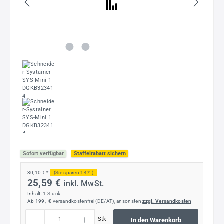
Sofort verfügbar
Staffelrabatt sichern
30,10 € *
(Sie sparen 14% )
25,59 €
inkl. MwSt.
Inhalt:
1 Stück
Ab 199,- € versandkostenfrei (DE/AT), ansonsten
zzgl. Versandkosten
Produkt Anzahl: Gib den gewünschten Wert ein oder benutze die Schaltflächen um die
Stk
In den Warenkorb