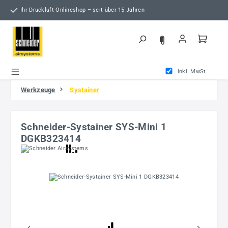
Zum Hauptinhalt springen
Ihr Druckluft-Onlineshop – seit über 15 Jahren
inkl. MwSt.
Werkzeuge
Systainer
Schneider-Systainer SYS-Mini 1
DGKB323414
Bildergalerie überspringen