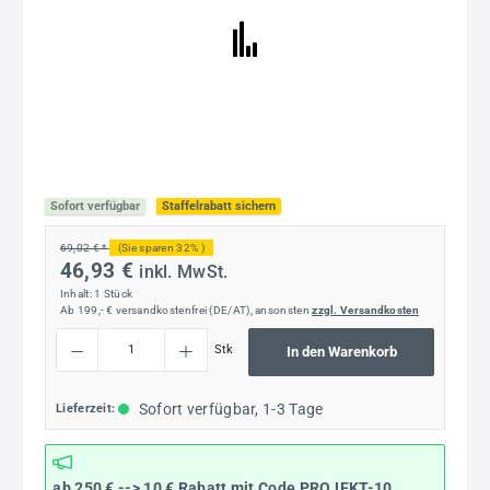
Sofort verfügbar
Staffelrabatt sichern
69,02 € *
(Sie sparen 32% )
46,93 €
inkl. MwSt.
Inhalt:
1 Stück
Ab 199,- € versandkostenfrei (DE/AT), ansonsten
zzgl. Versandkosten
Produkt Anzahl: Gib den gewünschten Wert ein oder benutze die Schaltflächen um die
Stk
In den Warenkorb
Sofort verfügbar, 1-3 Tage
Lieferzeit:
ab 250 € --> 10 € Rabatt mit Code
PROJEKT-10