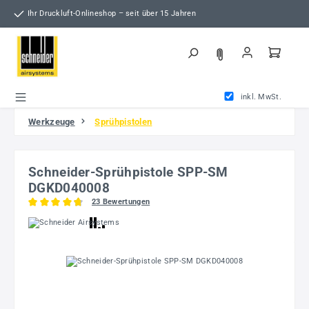
Zum Hauptinhalt springen
Ihr Druckluft-Onlineshop – seit über 15 Jahren
inkl. MwSt.
Werkzeuge
Sprühpistolen
Schneider-Sprühpistole SPP-SM
DGKD040008
23 Bewertungen
Durchschnittliche Bewertung von 4.8 von 5 Sternen
Bildergalerie überspringen