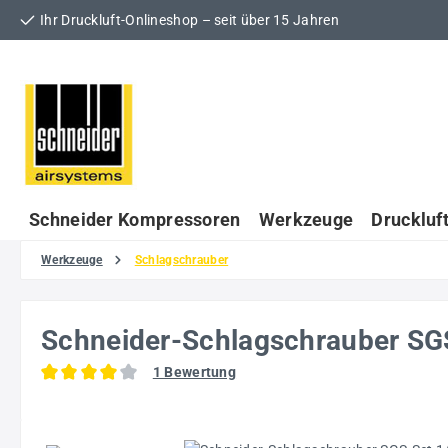
Ihr Druckluft-Onlineshop – seit über 15 Jahren
 Hauptinhalt springen
Zur Suche springen
Zur Hauptnavigation springen
Schneider Kompressoren
Werkzeuge
Druckluf
Werkzeuge
Schlagschrauber
Schneider-Schlagschrauber SG
1 Bewertung
Durchschnittliche Bewertung von 4 von 5 Sternen