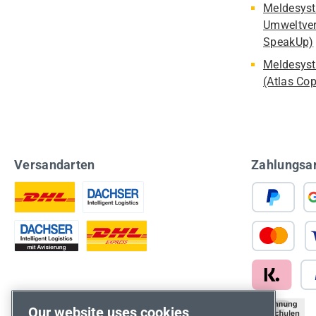
Meldesyst
Umweltver
SpeakUp)
Meldesyst
(Atlas Co
Versandarten
Zahlungsa
Our website uses cookies