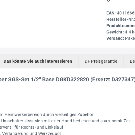
EAN:
4011666
Hersteller-Nr.
Produktnumme
Gewicht:
4.4 k
Versand:
Pake
Das könnte Sie auch interessieren
DF Preisgarantie
Be
ber SGS-Set 1/2" Base DGKD322820 (Ersetzt D327347)
m Heimwerkerbereich durch vielseitiges Zubehör
ts Umschalter lässt sich mit einer Hand bedienen und spart somit Zeit
rventil für Rechts- und Linkslauf
ln, Verlängerung und Werkzeugöl