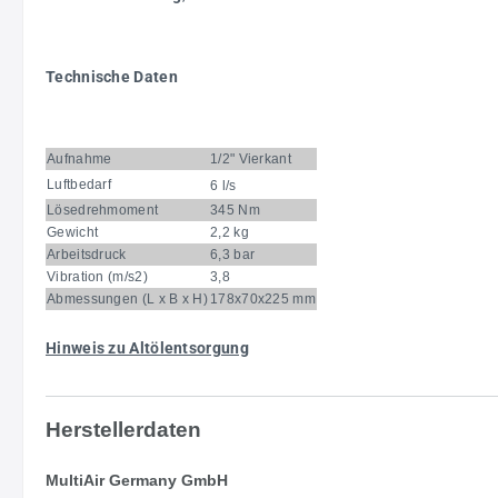
Technische Daten
Aufnahme
1/2" Vierkant
Luftbedarf
6 l/s
Lösedrehmoment
345 Nm
Gewicht
2,2 kg
Arbeitsdruck
6,3 bar
Vibration (m/s2)
3,8
Abmessungen (L x B x H)
178x70x225 mm
Hinweis zu Altölentsorgung
Herstellerdaten
MultiAir Germany GmbH