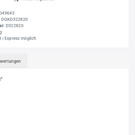
049643
:
DGKD322820
r:
D322820
g
t | Express möglich
wertungen
"