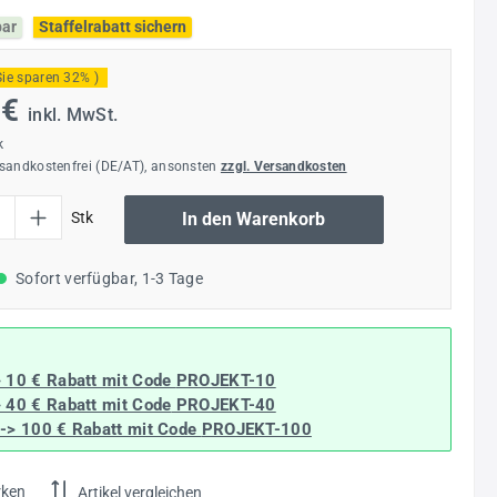
bar
Staffelrabatt sichern
Sie sparen 32% )
 €
inkl. MwSt.
k
rsandkostenfrei (DE/AT), ansonsten
zzgl. Versandkosten
l: Gib den gewünschten Wert ein oder benutze die Schaltflächen um die Anzahl
Stk
In den Warenkorb
Sofort verfügbar, 1-3 Tage
> 10 € Rabatt mit Code
PROJEKT-10
> 40 € Rabatt
mit Code
PROJEKT-40
--> 100 € Rabatt mit Code
PROJEKT-100
rken
Artikel vergleichen