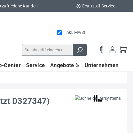
0 zufriedene Kunden
Ersatzteil-Service
inkl. MwSt.
fo-Center
Service
Angebote %
Unternehmen
tzt D327347)