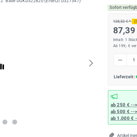
Sofort verfüg
128,52 € *
(
87,39
Inhalt:
1 Stüc
Ab 199,- € ve
Produkt Anzah
Lieferzeit:
ab 250 € --
ab 500 € --
ab 1.000 € 
Artikel me