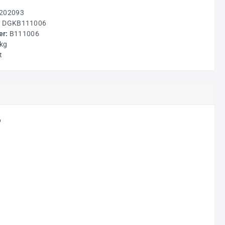
202093
:
DGKB111006
r:
B111006
 kg
t
"