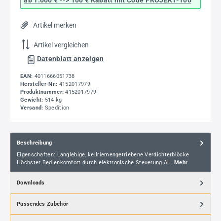
Artikel merken
Artikel vergleichen
Datenblatt anzeigen
EAN:
4011666051738
Hersteller-Nr.:
4152017979
Produktnummer:
4152017979
Gewicht:
514 kg
Versand:
Spedition
Beschreibung
Eigenschaften: Langlebige, keilriemengetriebene Verdichterblöcke
Höchster Bedienkomfort durch elektronische Steuerung AI…
Mehr
Downloads
Passendes Zubehör