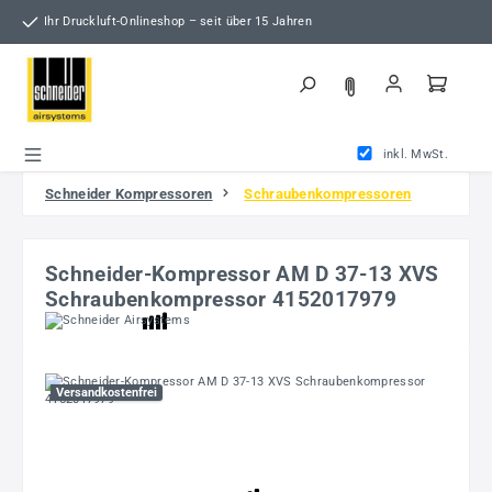
Zum Hauptinhalt springen
Ihr Druckluft-Onlineshop – seit über 15 Jahren
inkl. MwSt.
Schneider Kompressoren
Schraubenkompressoren
Schneider-Kompressor AM D 37-13 XVS
Schraubenkompressor 4152017979
Bildergalerie überspringen
Versandkostenfrei