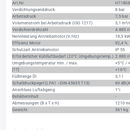
Art.Nr.
H7180
Verdichtungsenddruck
8 bar
Arbeitsdruck
7,5 bar
Volumenstrom bei Arbeitsdruck (ISO 1217)
3,1 m³/
Verdichterdrehzahl
4.885 m
Nennleistung Antriebsmotor (V/Hz)
18,5 kW
Effizienz Motor
92,4 %
Schutzart Antriebsmotor
IP 55
Erforderlicher Kühlluftbedarf (20°C Umgebungstemp.)
2.880 
Umgebungstemperatur min. / max.
+5°C / 
[?T]
+16°C
Füllmenge Öl
3,1 l
Schalldruckpegel (LPA1 –DIN 45635 T13)
69 dB(A
Anschluss Luftabgang
1“i
Behälterinhalt
-
Abmessungen (B x T x H)
1210 m
Gewicht
361 kg