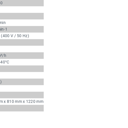
80
min
in-1
 (400 V / 50 Hz)
m³/h
+40°C
)
m x 810 mm x 1220 mm