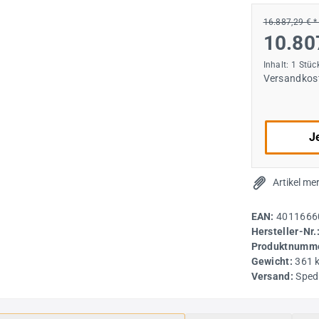
16.887,29 € 
10.80
Inhalt:
1 Stüc
Versandkost
Je
Artikel me
EAN:
4011666
Hersteller-Nr.
Produktnumme
Gewicht:
361 
Versand:
Sped