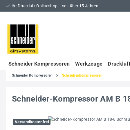
Ihr Druckluft-Onlineshop – seit über 15 Jahren
 Hauptinhalt springen
Zur Suche springen
Zur Hauptnavigation springen
Schneider Kompressoren
Werkzeuge
Druckluf
Schneider Kompressoren
Schraubenkompressoren
Schneider-Kompressor AM B 1
Bildergalerie überspringen
Versandkostenfrei