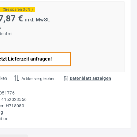
*
(Sie sparen 36% )
7,87 €
inkl. MwSt.
k
enfrei
tzt Lieferzeit anfragen!
rken
Datenblatt anzeigen
Artikel vergleichen
051776
:
4152023556
r:
H718080
kg
ition