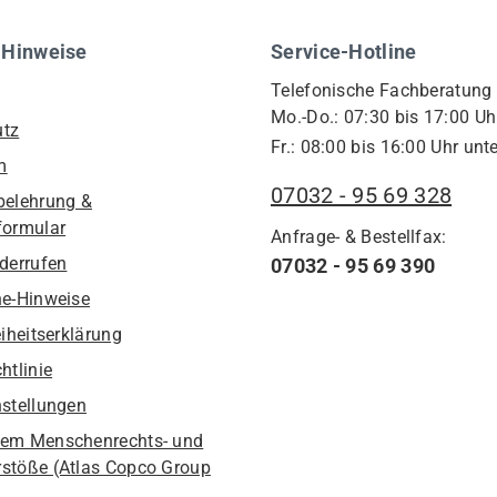
 Hinweise
Service-Hotline
Telefonische Fachberatung
Mo.-Do.: 07:30 bis 17:00 Uh
utz
Fr.: 08:00 bis 16:00 Uhr unte
m
07032 - 95 69 328
belehrung &
formular
Anfrage- & Bestellfax:
iderrufen
07032 - 95 69 390
he-Hinweise
eiheitserklärung
htlinie
nstellungen
em Menschenrechts- und
stöße (Atlas Copco Group