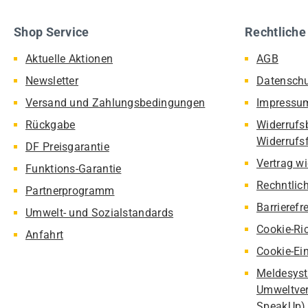
Shop Service
Rechtliche
Aktuelle Aktionen
AGB
Newsletter
Datensch
Versand und Zahlungsbedingungen
Impressu
Rückgabe
Widerrufs
Widerrufs
DF Preisgarantie
Vertrag w
Funktions-Garantie
Rechntlic
Partnerprogramm
Barrierefr
Umwelt- und Sozialstandards
Cookie-Ric
Anfahrt
Cookie-Ei
Meldesyst
Umweltver
SpeakUp)