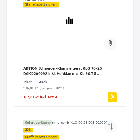
Staffelrabatt sichern
AKTION Schneider-Klammergerät KLG 90-25
DGKD200092 inkl. Heftklammer KL 90/25
CNKH/2000 DGKC420027
Inhalt:
1 Stück
246,81 €*
(Sie sparen 32% )
167,83 €*
inkl. MwSt.
Sofort verfügbar
32
%
Staffelrabatt sichern