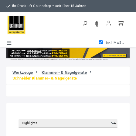
Zum Hauptinhalt springen
Ihr Druckluft-Onlineshop – seit über 15 Jahren
inkl. MwSt.
Werkzeuge
Klammer- & Nagelgeräte
Schneider Klammer- & Nagelgeräte