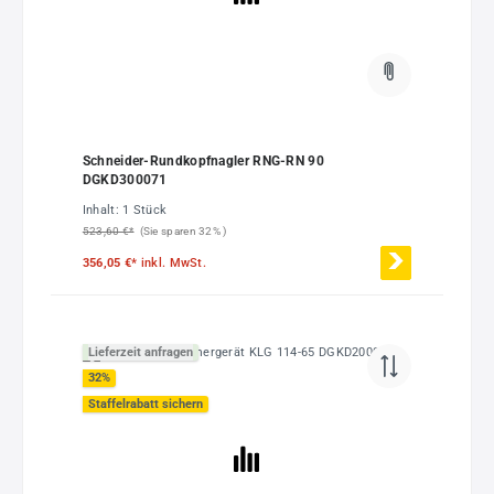
Schneider-Rundkopfnagler RNG-RN 90
DGKD300071
Inhalt:
1 Stück
523,60 €*
(Sie sparen 32% )
356,05 €*
inkl. MwSt.
Lieferzeit anfragen
32
%
Staffelrabatt sichern