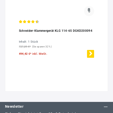
Durchschnittliche Bewertung von 4.5 von 5 Sternen
Schneider-Klammergerät KLG 114-65 DGKD200094
Inhalt:
1 Stück
727,09 €*
(Sie sparen 32% )
494,42 €*
inkl. MwSt.
Newsletter