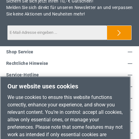
Sichern Sie sich jetzt Ihren 10,- € Gutschein!
Melden Sie sich direkt für unseren Newsletter an und verpassen
Sie keine Aktionen und Neuheiten mehr!
Shop Service
Rechtliche Hinweise
Service-Hotline
Our website uses cookies
Unsere Vorteile
We use cookies to ensure this website functions
Versandarten
correctly, enhance your experience, and show you
Zahlungsarten
relevant content. You’re in control: accept all cookies,
allow only essential ones, or manage your
Adresse
preferences. Please note that some features may not
Umweltschutz & Partnerschaft
work as intended if only essential cookies are