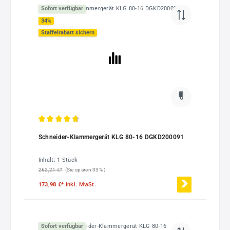
Sofort verfügbar
34
%
Staffelrabatt sichern
Durchschnittliche Bewertung von 4.75 von 5 Sternen
Schneider-Klammergerät KLG 80-16 DGKD200091
Inhalt:
1 Stück
262,21 €*
(Sie sparen 33% )
173,98 €*
inkl. MwSt.
Sofort verfügbar