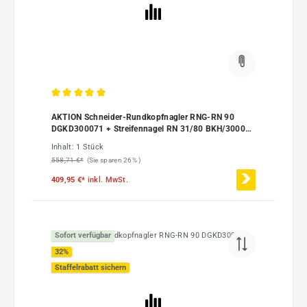
Durchschnittliche Bewertung von 5 von 5 Sternen
AKTION Schneider-Rundkopfnagler RNG-RN 90
DGKD300071 + Streifennagel RN 31/80 BKH/3000
F440024
Inhalt:
1 Stück
558,71 €*
(Sie sparen 26% )
409,95 €*
inkl. MwSt.
Sofort verfügbar
32
%
Staffelrabatt sichern