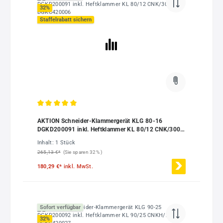
32
%
Staffelrabatt sichern
Durchschnittliche Bewertung von 5 von 5 Sternen
AKTION Schneider-Klammergerät KLG 80-16
DGKD200091 inkl. Heftklammer KL 80/12 CNK/3000
DGKC420006
Inhalt:
1 Stück
265,13 €*
(Sie sparen 32% )
180,29 €*
inkl. MwSt.
Sofort verfügbar
32
%