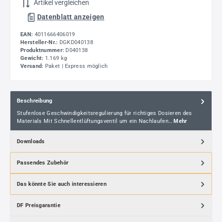
Artikel vergleichen
Datenblatt anzeigen
EAN:
4011666406019
Hersteller-Nr.:
DGKD040138
Produktnummer:
D040138
Gewicht:
1.169 kg
Versand:
Paket | Express möglich
Beschreibung
Stufenlose Geschwindigkeitsregulierung für richtiges Dosieren des
Materials Mit Schnellentlüftungsventil um ein Nachlaufen…
Mehr
Downloads
Passendes Zubehör
Das könnte Sie auch interessieren
DF Preisgarantie