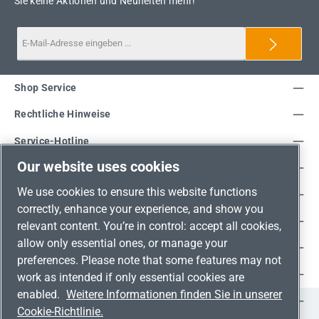
Sie keine Aktionen und Neuheiten mehr!
Shop Service
Rechtliche Hinweise
Service-Hotline
Our website uses cookies
Unsere Vorteile
We use cookies to ensure this website functions
Versandarten
correctly, enhance your experience, and show you
Zahlungsarten
relevant content. You’re in control: accept all cookies,
allow only essential ones, or manage your
Adresse
preferences. Please note that some features may not
Umweltschutz & Partnerschaft
work as intended if only essential cookies are
enabled.
Weitere Informationen finden Sie in unserer
Jetzt auf Social Media folgen!
Cookie-Richtlinie.