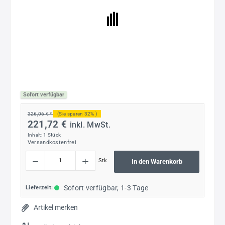
Sofort verfügbar
326,06 € *
(Sie sparen 32% )
221,72 €
inkl. MwSt.
Inhalt:
1 Stück
Versandkostenfrei
Produkt Anzahl: Gib den gewünschten Wert ein oder benutze die Schaltflächen um die
Stk
In den Warenkorb
Sofort verfügbar, 1-3 Tage
Lieferzeit:
Artikel merken