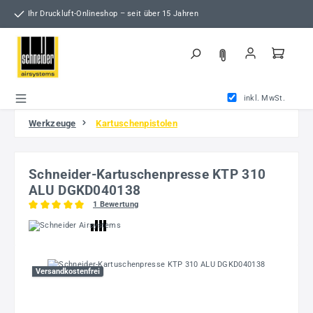
Zum Hauptinhalt springen
Ihr Druckluft-Onlineshop – seit über 15 Jahren
inkl. MwSt.
Werkzeuge
Kartuschenpistolen
Schneider-Kartuschenpresse KTP 310
ALU DGKD040138
1 Bewertung
Durchschnittliche Bewertung von 5 von 5 Sternen
Bildergalerie überspringen
Versandkostenfrei