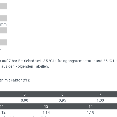
0 mm
r
ich auf 7 bar Betriebsdruck, 35 °C Lufteingangstemperatur und 25 °
n aus den Folgenden Tabellen.
n mit Faktor (
f1
):
5
6
7
0,90
0,95
1,00
11
12
14
1,12
1,14
1,18