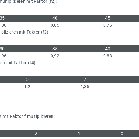
ltiplizieren mit Faktor (
f2
):
35
40
45
1,00
0,85
0,75
lizieren mit Faktor (
f3
):
30
35
40
0,96
0,92
0,88
n mit Faktor (
f4
)
5
7
1,2
1,35
s mit Faktor
f
multiplizieren:
3
4
5