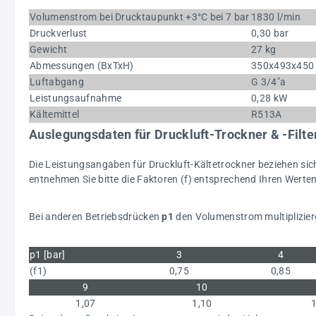
Volumenstrom bei Drucktaupunkt +3°C bei 7 bar
1830 l/min
Druckverlust
0,30 bar
Gewicht
27 kg
Abmessungen (BxTxH)
350x493x45
Luftabgang
G 3/4"a
Leistungsaufnahme
0,28 kW
Kältemittel
R513A
Auslegungsdaten für Druckluft-Trockner & -Filte
Die Leistungsangaben für Druckluft-Kältetrockner beziehen s
entnehmen Sie bitte die Faktoren (f) entsprechend Ihren Werte
Bei anderen Betriebsdrücken
p1
den Volumenstrom multipliziere
p1 [bar]
3
4
(f1)
0,75
0,85
9
10
1,07
1,10