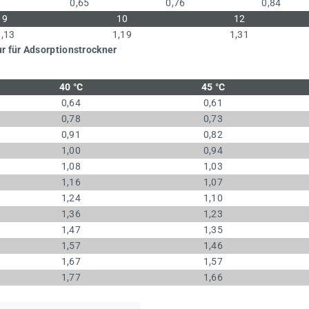
0,65
0,76
0,84
9
10
12
1,13
1,19
1,31
r für Adsorptionstrockner
40 °C
45 °C
0,64
0,61
0,78
0,73
0,91
0,82
1,00
0,94
1,08
1,03
1,16
1,07
1,24
1,10
1,36
1,23
1,47
1,35
1,57
1,46
1,67
1,57
1,77
1,66