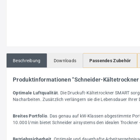
Beschreibung
Downloads
Passendes Zubehör
Produktinformationen "Schneider-Kältetrockn
Optimale Luftqualität
. Die Druckuft-Kältetrockner SMART sorge
Nacharbeiten. Zusätzlich verlängern sie die Lebensdauer Ihre
Breites Portfolio
. Das genau auf kW-Klassen abgestimmte Portfo
10.000 l/min bietet Schneider airsystems den idealen Trockner 
Betriebssicherheit
. Optimale und dauerhafte Arbeitsergebnisse