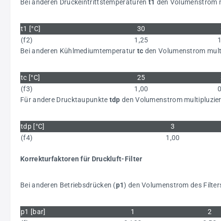
Bei anderen Druckeintrittstemperaturen
t1
den Volumenstrom mu
t1 [°C]
30
(f2)
1,25
Bei anderen Kühlmediumtemperatur
tc
den Volumenstrom multip
tc [°C]
25
(f3)
1,00
Für andere Drucktaupunkte
tdp
den Volumenstrom multipluziere
tdp [°C]
3
(f4)
1,00
Korrekturfaktoren für Druckluft-Filter
Bei anderen Betriebsdrücken (
p1
) den Volumenstrom des Filter
p1 [bar]
1
2