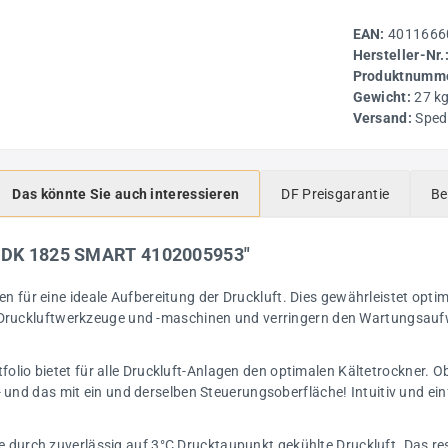
EAN:
4011666
Hersteller-Nr.
Produktnumme
Gewicht:
27 k
Versand:
Sped
Das könnte Sie auch interessieren
DF Preisgarantie
Be
er DK 1825 SMART 4102005953"
n für eine ideale Aufbereitung der Druckluft. Dies gewährleistet opti
r Druckluftwerkzeuge und -maschinen und verringern den Wartungsauf
lio bietet für alle Druckluft-Anlagen den optimalen Kältetrockner. Ob
- und das mit ein und derselben Steuerungsoberfläche! Intuitiv und ein
 durch zuverlässig auf 3°C Drucktaupunkt gekühlte Druckluft. Das res