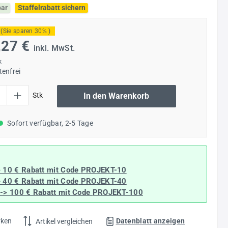
bar
Staffelrabatt sichern
(Sie sparen 30% )
,27 €
inkl. MwSt.
k
enfrei
l: Gib den gewünschten Wert ein oder benutze die Schaltflächen um die Anzahl
Stk
In den Warenkorb
Sofort verfügbar, 2-5 Tage
> 10 € Rabatt mit Code
PROJEKT-10
> 40 € Rabatt
mit Code
PROJEKT-40
--> 100 € Rabatt mit Code
PROJEKT-100
rken
Datenblatt anzeigen
Artikel vergleichen