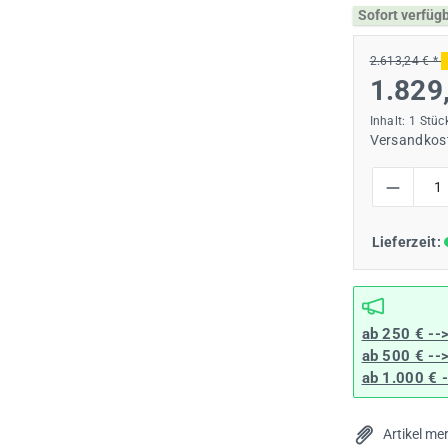
Sofort verfüg
2.613,24 € *
1.829
Inhalt:
1 Stüc
Versandkost
Produkt Anzah
Lieferzeit:
ab 250 € --
ab 500 € --
ab 1.000 € 
Artikel me