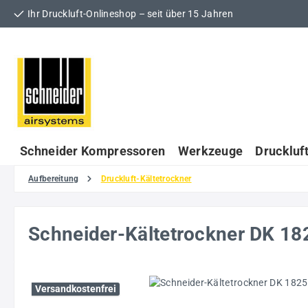
Ihr Druckluft-Onlineshop – seit über 15 Jahren
 Hauptinhalt springen
Zur Suche springen
Zur Hauptnavigation springen
Schneider Kompressoren
Werkzeuge
Druckluf
Aufbereitung
Druckluft-Kältetrockner
Schneider-Kältetrockner DK 
Bildergalerie überspringen
Versandkostenfrei