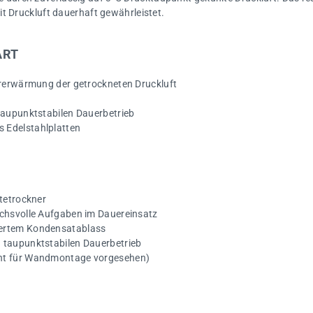
t Druckluft dauerhaft gewährleistet.
ART
ererwärmung der getrockneten Druckluft
taupunktstabilen Dauerbetrieb
 Edelstahlplatten
ltetrockner
uchsvolle Aufgaben im Dauereinsatz
uertem Kondensatablass
 taupunktstabilen Dauerbetrieb
cht für Wandmontage vorgesehen)