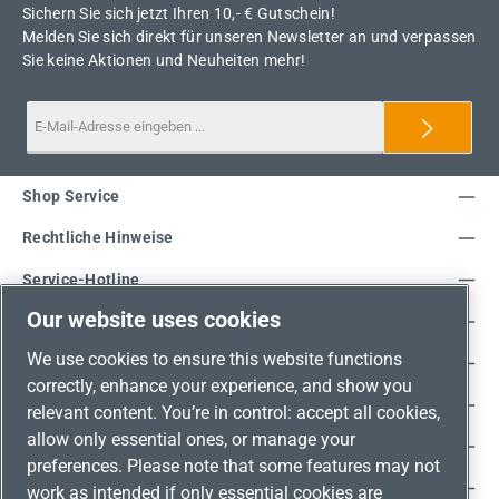
Sichern Sie sich jetzt Ihren 10,- € Gutschein!
Melden Sie sich direkt für unseren Newsletter an und verpassen
Sie keine Aktionen und Neuheiten mehr!
Shop Service
Rechtliche Hinweise
Service-Hotline
Our website uses cookies
Unsere Vorteile
We use cookies to ensure this website functions
Versandarten
correctly, enhance your experience, and show you
Zahlungsarten
relevant content. You’re in control: accept all cookies,
allow only essential ones, or manage your
Adresse
preferences. Please note that some features may not
Umweltschutz & Partnerschaft
work as intended if only essential cookies are