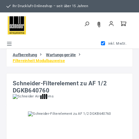
Zum Hauptinhalt springen
Ihr Druckluft-Onlineshop – seit über 15 Jahren
inkl. MwSt.
Aufbereitung
Wartungsgeräte
Filtereinheit Modulbauweise
Schneider-Filterelement zu AF 1/2
DGKB640760
Bildergalerie überspringen