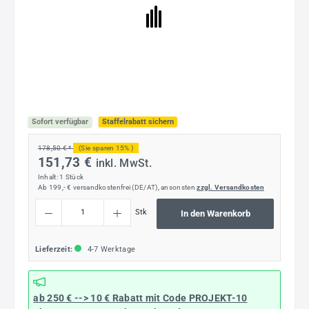
Sofort verfügbar
Staffelrabatt sichern
178,50 € *
(Sie sparen 15% )
151,73 €
inkl. MwSt.
Inhalt:
1 Stück
Ab 199,- € versandkostenfrei (DE/AT), ansonsten
zzgl. Versandkosten
Produkt Anzahl: Gib den gewünschten Wert ein oder benutze die Schaltflächen um die
Stk
In den Warenkorb
Lieferzeit:
4-7 Werktage
ab 250 € --> 10 € Rabatt mit Code
PROJEKT-10