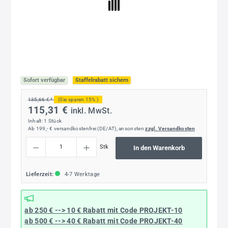
Sofort verfügbar
Staffelrabatt sichern
135,66 € *
(Sie sparen 15% )
115,31 €
inkl. MwSt.
Inhalt:
1 Stück
Ab 199,- € versandkostenfrei (DE/AT), ansonsten
zzgl. Versandkosten
Produkt Anzahl: Gib den gewünschten Wert ein oder benutze die Schaltflächen um die
Stk
In den Warenkorb
Lieferzeit:
4-7 Werktage
ab 250 € --> 10 € Rabatt mit Code
PROJEKT-10
ab 500 € --> 40 € Rabatt
mit Code
PROJEKT-40