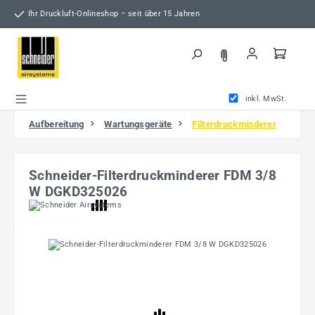
Zum Hauptinhalt springen
Ihr Druckluft-Onlineshop – seit über 15 Jahren
inkl. MwSt.
Aufbereitung
Wartungsgeräte
Filterdruckminderer
Schneider-Filterdruckminderer FDM 3/8
W DGKD325026
Bildergalerie überspringen