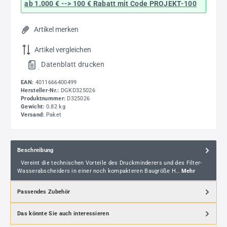
ab 1.000 € --> 100 € Rabatt mit Code
PROJEKT-100
Artikel merken
Artikel vergleichen
Datenblatt drucken
.
EAN:
4011666400499
Hersteller-Nr.:
DGKD325026
Produktnummer:
D325026
Gewicht:
0.82 kg
Versand:
Paket
Beschreibung
Vereint die technischen Vorteile des Druckminderers und des Filter-
Wasserabscheiders in einer noch kompakteren Baugröße H…
Mehr
Passendes Zubehör
Das könnte Sie auch interessieren