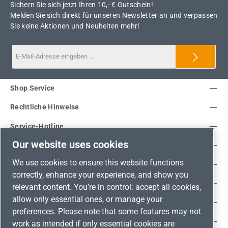
Sichern Sie sich jetzt Ihren 10,- € Gutschein!
Melden Sie sich direkt für unseren Newsletter an und verpassen
Sie keine Aktionen und Neuheiten mehr!
Shop Service
Rechtliche Hinweise
Service-Hotline
Our website uses cookies
Unsere Vorteile
We use cookies to ensure this website functions
Versandarten
correctly, enhance your experience, and show you
Zahlungsarten
relevant content. You’re in control: accept all cookies,
allow only essential ones, or manage your
Adresse
preferences. Please note that some features may not
Umweltschutz & Partnerschaft
work as intended if only essential cookies are