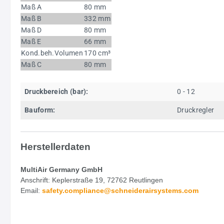
Maß A
80 mm
Maß B
332 mm
Maß D
80 mm
Maß E
66 mm
Kond.beh.Volumen
170 cm³
Maß C
80 mm
Druckbereich (bar):
0 - 12
Bauform:
Druckregler
Herstellerdaten
MultiAir Germany GmbH
Anschrift: Keplerstraße 19, 72762 Reutlingen
Email:
safety.
compliance@schneiderairsystems.com