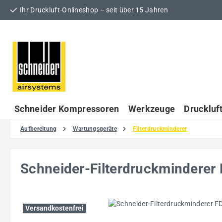
Ihr Druckluft-Onlineshop – seit über 15 Jahren
 Hauptinhalt springen
Zur Suche springen
Zur Hauptnavigation springen
Schneider Kompressoren
Werkzeuge
Druckluf
Aufbereitung
Wartungsgeräte
Filterdruckminderer
Schneider-Filterdruckmindere
Bildergalerie überspringen
Versandkostenfrei