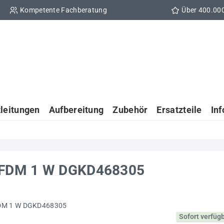
Kompetente Fachberatung
Über 400.00
tleitungen
Aufbereitung
Zubehör
Ersatzteile
In
r FDM 1 W DGKD468305
Sofort verfüg