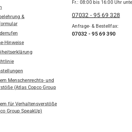
Fr.: 08:00 bis 16:00 Uhr unte
m
07032 - 95 69 328
belehrung &
formular
Anfrage- & Bestellfax:
iderrufen
07032 - 95 69 390
he-Hinweise
eiheitserklärung
htlinie
nstellungen
em Menschenrechts- und
stöße (Atlas Copco Group
em für Verhaltensverstöße
pco Group SpeakUp)