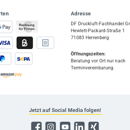
rten
Adresse
DF Druckluft-Fachhandel 
Hewlett-Packard-Straße 1
71083 Herrenberg
Öffnungszeiten:
Beratung vor Ort nur nach
Terminvereinbarung.
Jetzt auf Social Media folgen!
Facebook
Instagram
YouTube
LinkedIn
Xing