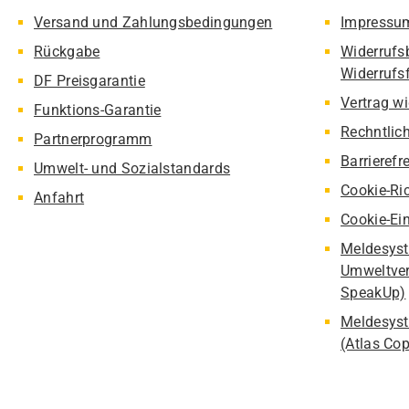
Versand und Zahlungsbedingungen
Impressu
Rückgabe
Widerrufs
Widerrufs
DF Preisgarantie
Vertrag w
Funktions-Garantie
Rechntlic
Partnerprogramm
Barrierefr
Umwelt- und Sozialstandards
Cookie-Ric
Anfahrt
Cookie-Ei
Meldesyst
Umweltver
SpeakUp)
Meldesyst
(Atlas Co