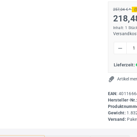
257,04 € *
(
218,4
Inhalt:
1 Stüc
Versandkost
Produkt Anzah
Lieferzeit:
Artikel me
EAN:
4011666
Hersteller-Nr.
Produktnumme
Gewicht:
1.83
Versand:
Pake