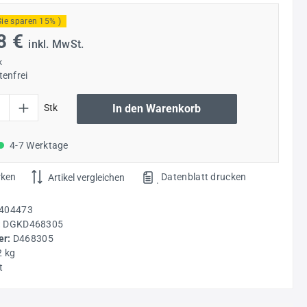
Sie sparen 15% )
8 €
inkl. MwSt.
k
enfrei
l: Gib den gewünschten Wert ein oder benutze die Schaltflächen um die Anzahl
Stk
In den Warenkorb
4-7 Werktage
rken
Datenblatt drucken
Artikel vergleichen
.
404473
:
DGKD468305
r:
D468305
2 kg
t