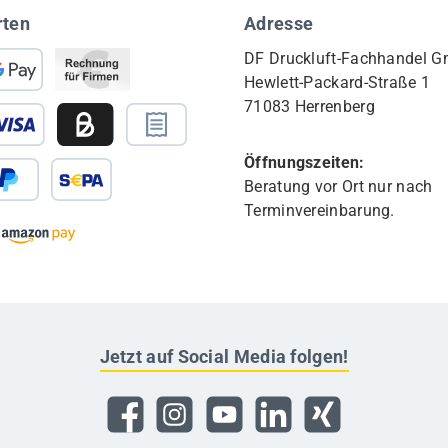
rten
Adresse
DF Druckluft-Fachhandel 
Hewlett-Packard-Straße 1
71083 Herrenberg
Öffnungszeiten:
Beratung vor Ort nur nach
Terminvereinbarung.
Jetzt auf Social Media folgen!
Facebook
Instagram
YouTube
LinkedIn
Xing