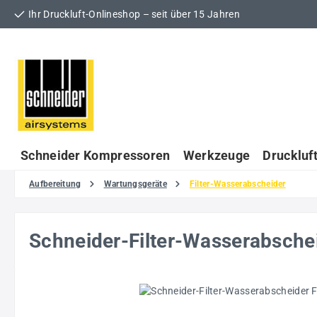
Ihr Druckluft-Onlineshop – seit über 15 Jahren
 Hauptinhalt springen
Zur Suche springen
Zur Hauptnavigation springen
Schneider Kompressoren
Werkzeuge
Druckluf
Aufbereitung
Wartungsgeräte
Filter-Wasserabscheider
Schneider-Filter-Wasserabsch
Bildergalerie überspringen