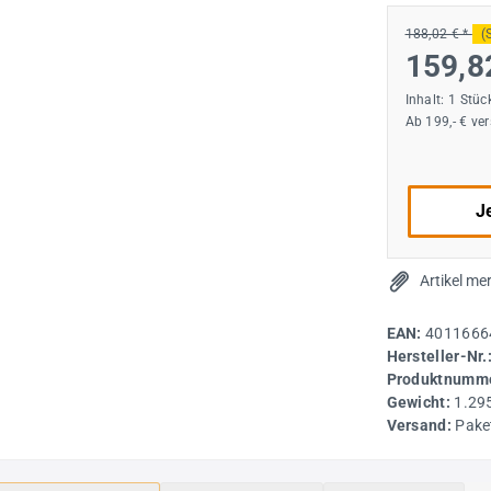
188,02 € *
(
159,8
Inhalt:
1 Stüc
Ab 199,- € ve
Je
Artikel me
EAN:
4011666
Hersteller-Nr.
Produktnumme
Gewicht:
1.29
Versand:
Pake