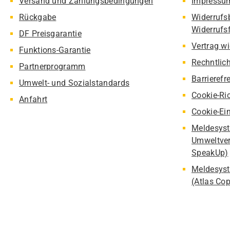
Versand und Zahlungsbedingungen
Impressu
Rückgabe
Widerrufs
Widerrufs
DF Preisgarantie
Vertrag w
Funktions-Garantie
Rechntlic
Partnerprogramm
Barrierefr
Umwelt- und Sozialstandards
Cookie-Ric
Anfahrt
Cookie-Ei
Meldesyst
Umweltver
SpeakUp)
Meldesyst
(Atlas Co