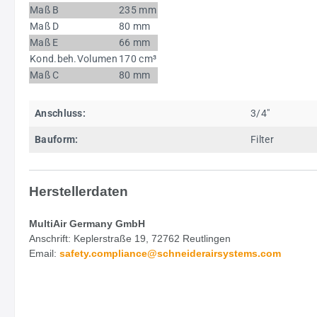
Maß B
235 mm
Maß D
80 mm
Maß E
66 mm
Kond.beh.Volumen
170 cm³
Maß C
80 mm
Anschluss:
3/4"
Bauform:
Filter
Herstellerdaten
MultiAir Germany GmbH
Anschrift: Keplerstraße 19, 72762 Reutlingen
Email:
safety.
compliance@schneiderairsystems.com