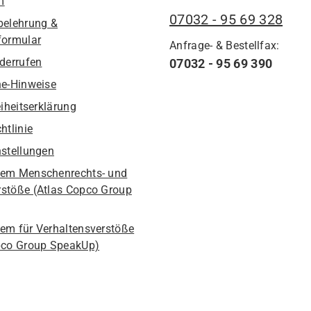
m
07032 - 95 69 328
belehrung &
formular
Anfrage- & Bestellfax:
iderrufen
07032 - 95 69 390
he-Hinweise
eiheitserklärung
htlinie
nstellungen
em Menschenrechts- und
stöße (Atlas Copco Group
em für Verhaltensverstöße
pco Group SpeakUp)