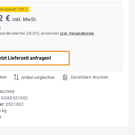
Sie sparen 15% )
2 €
inkl. MwSt.
k
rsandkostenfrei (DE/AT), ansonsten
zzgl. Versandkosten
tzt Lieferzeit anfragen!
rken
Datenblatt drucken
Artikel vergleichen
.
402998
:
DGKD521002
r:
D521002
5 kg
t