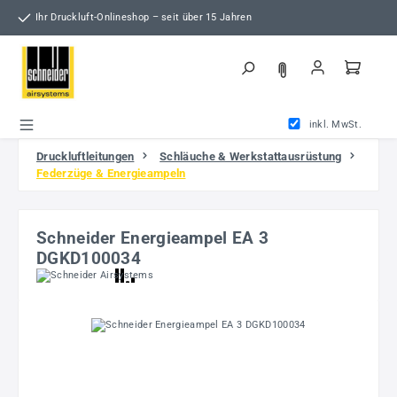
Zum Hauptinhalt springen
Ihr Druckluft-Onlineshop – seit über 15 Jahren
inkl. MwSt.
Druckluftleitungen
Schläuche & Werkstattausrüstung
Federzüge & Energieampeln
Schneider Energieampel EA 3
DGKD100034
Bildergalerie überspringen