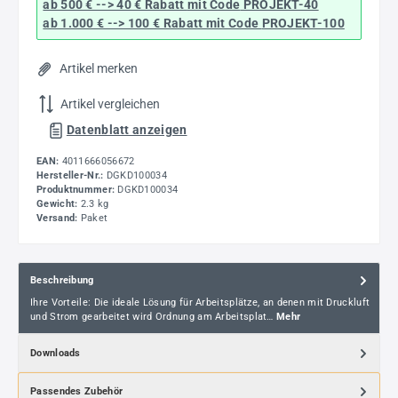
ab 500 € --> 40 € Rabatt
mit Code
PROJEKT-40
ab 1.000 € --> 100 € Rabatt mit Code
PROJEKT-100
Artikel merken
Artikel vergleichen
Datenblatt anzeigen
EAN:
4011666056672
Hersteller-Nr.:
DGKD100034
Produktnummer:
DGKD100034
Gewicht:
2.3 kg
Versand:
Paket
Beschreibung
Ihre Vorteile: Die ideale Lösung für Arbeitsplätze, an denen mit Druckluft
und Strom gearbeitet wird Ordnung am Arbeitsplat…
Mehr
Downloads
Passendes Zubehör