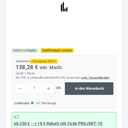
Sofort verfügbar
Staffelrabatt sichern
197,54 € *
(Sie sparen 30% )
138,28 €
inkl. MwSt.
Inhalt:
1 Stück
Ab 199,- € versandkostenfrei (DE/AT), ansonsten
zzgl. Versandkosten
Produkt Anzahl: Gib den gewünschten Wert ein oder benutze die Schaltflächen um die
Stk
In den Warenkorb
Lieferzeit:
4-7 Werktage
ab 250 € --> 10 € Rabatt mit Code
PROJEKT-10