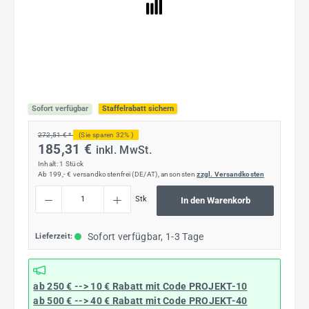
Sofort verfügbar
Staffelrabatt sichern
272,51 € *
(Sie sparen 32% )
185,31 €
inkl. MwSt.
Inhalt:
1 Stück
Ab 199,- € versandkostenfrei (DE/AT), ansonsten
zzgl. Versandkosten
Produkt Anzahl: Gib den gewünschten Wert ein oder benutze die Schaltflächen um die
Stk
In den Warenkorb
Sofort verfügbar, 1-3 Tage
Lieferzeit:
ab 250 € --> 10 € Rabatt mit Code
PROJEKT-10
ab 500 € --> 40 € Rabatt
mit Code
PROJEKT-40