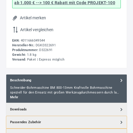
ab 1.000 € --> 100 € Rabatt mit Code
PROJEKT-100
Artikel merken
Artikel vergleichen
EAN:
4011666049544
Hersteller-Nr.:
DGKD322691
Produktnummer:
D322691
Gewicht:
1.8 kg
Versand:
Paket | Express möglich
Beschreibung
Schneider-Bohrmaschine BM 800-13mm Kraftvolle Bohrmaschine
speziell für den Einsatz mit großen Werkzeugdurchmessern durch la…
Mehr
Downloads
Passendes Zubehör