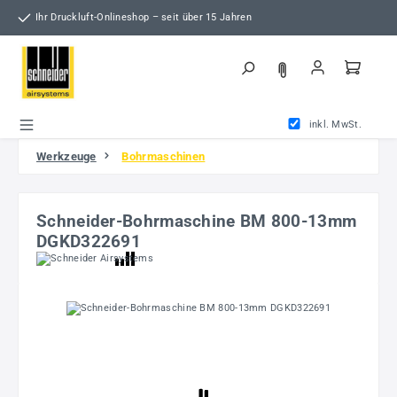
Zum Hauptinhalt springen
Ihr Druckluft-Onlineshop – seit über 15 Jahren
inkl. MwSt.
Werkzeuge
Bohrmaschinen
Schneider-Bohrmaschine BM 800-13mm
DGKD322691
Bildergalerie überspringen