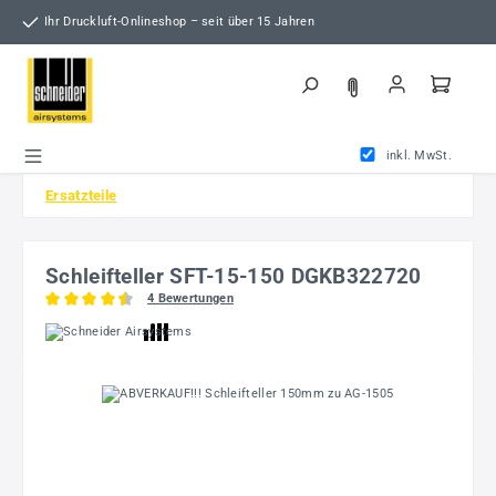
Zum Hauptinhalt springen
Ihr Druckluft-Onlineshop – seit über 15 Jahren
inkl. MwSt.
Ersatzteile
Schleifteller SFT-15-150 DGKB322720
4 Bewertungen
Durchschnittliche Bewertung von 4.38 von 5 Sternen
Bildergalerie überspringen