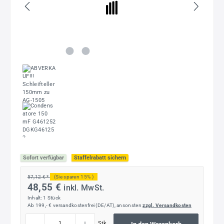
Sofort verfügbar
Staffelrabatt sichern
57,12 € *
(Sie sparen 15% )
48,55 €
inkl. MwSt.
Inhalt:
1 Stück
Ab 199,- € versandkostenfrei (DE/AT), ansonsten
zzgl. Versandkosten
Produkt Anzahl: Gib den gewünschten Wert ein oder benutze die Schaltflächen um die
Stk