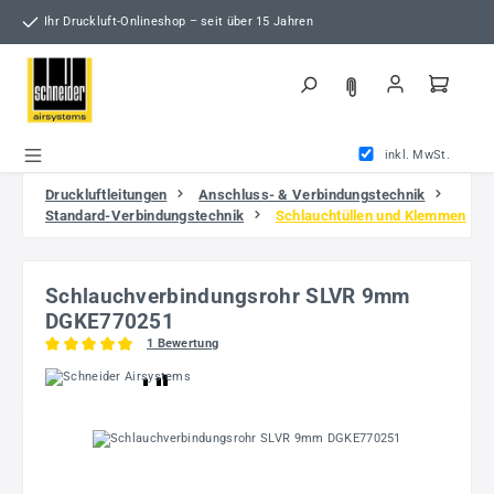
Zum Hauptinhalt springen
Ihr Druckluft-Onlineshop – seit über 15 Jahren
inkl. MwSt.
Druckluftleitungen
Anschluss- & Verbindungstechnik
Standard-Verbindungstechnik
Schlauchtüllen und Klemmen
Schlauchverbindungsrohr SLVR 9mm
DGKE770251
1 Bewertung
Durchschnittliche Bewertung von 5 von 5 Sternen
Bildergalerie überspringen