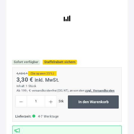
Sofort verfügbar
Staffelrabatt sichern
4,40 € *
(Sie sparen 25% )
3,30 €
inkl. MwSt.
Inhalt:
1 Stück
Ab 199,- € versandkostenfrei (DE/AT), ansonsten
zzgl. Versandkosten
Produkt Anzahl: Gib den gewünschten Wert ein oder benutze die Schaltflächen um die
Stk
In den Warenkorb
Lieferzeit:
4-7 Werktage