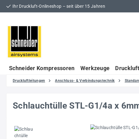
Ihr Druckluft-Onlineshop – seit über 15 Jahren
 Hauptinhalt springen
Zur Suche springen
Zur Hauptnavigation springen
Schneider Kompressoren
Werkzeuge
Druckluf
Druckluftleitungen
Anschluss- & Verbindungstechnik
Standar
Schlauchtülle STL-G1/4a x 6
Bildergalerie überspringen