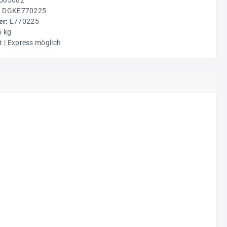
505682
:
DGKE770225
r:
E770225
6 kg
t | Express möglich