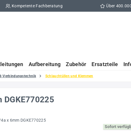
Kompetente Fachberatung
Über 400.00
tleitungen
Aufbereitung
Zubehör
Ersatzteile
In
d-Verbindungstechnik
Schlauchtüllen und Klemmen
mm DGKE770225
Sofort verfüg