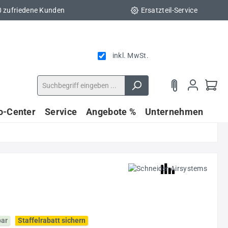
0 zufriedene Kunden
Ersatzteil-Service
inkl. MwSt.
fo-Center
Service
Angebote %
Unternehmen
bar
Staffelrabatt sichern