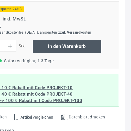
 sparen 24% )
€
inkl. MwSt.
k
rsandkostenfrei (DE/AT), ansonsten
zzgl. Versandkosten
l: Gib den gewünschten Wert ein oder benutze die Schaltflächen um die Anzahl
Stk
In den Warenkorb
Sofort verfügbar, 1-3 Tage
> 10 € Rabatt mit Code
PROJEKT-10
> 40 € Rabatt
mit Code
PROJEKT-40
--> 100 € Rabatt mit Code
PROJEKT-100
rken
Datenblatt drucken
Artikel vergleichen
.