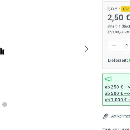
3,33 € *
(Sie
2,50 
Inhalt:
1 Stüc
Ab 199,- € ve
Produkt Anzah
Lieferzeit:
ab 250 € --
ab 500 € --
ab 1.000 € 
Artikel me