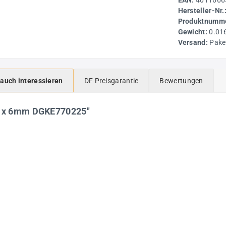
EAN:
4011666
Hersteller-Nr.
Produktnumme
Gewicht:
0.01
Versand:
Pake
 auch interessieren
DF Preisgarantie
Bewertungen
4a x 6mm DGKE770225"