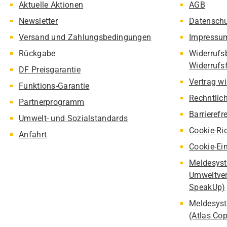
Aktuelle Aktionen
AGB
Newsletter
Datensch
Versand und Zahlungsbedingungen
Impressu
Rückgabe
Widerrufs
Widerrufs
DF Preisgarantie
Vertrag w
Funktions-Garantie
Rechntlic
Partnerprogramm
Barrierefr
Umwelt- und Sozialstandards
Cookie-Ric
Anfahrt
Cookie-Ei
Meldesyst
Umweltver
SpeakUp)
Meldesyst
(Atlas Co