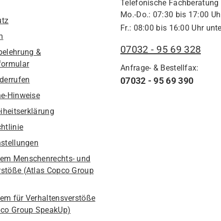
Telefonische Fachberatung
Mo.-Do.: 07:30 bis 17:00 Uh
utz
Fr.: 08:00 bis 16:00 Uhr unte
m
07032 - 95 69 328
belehrung &
formular
Anfrage- & Bestellfax:
iderrufen
07032 - 95 69 390
he-Hinweise
eiheitserklärung
htlinie
nstellungen
em Menschenrechts- und
stöße (Atlas Copco Group
em für Verhaltensverstöße
pco Group SpeakUp)