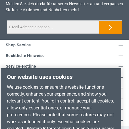
Melden Sie sich direkt für unseren Newsletter an und verpassen
Sie keine Aktionen und Neuheiten mehr!
Shop Service
Rechtliche Hinweise
Service-Hotline
Our website uses cookies
Unsere Vorteile
We use cookies to ensure this website functions
Versandarten
correctly, enhance your experience, and show you
Zahlungsarten
relevant content. You’re in control: accept all cookies,
allow only essential ones, or manage your
Adresse
preferences. Please note that some features may not
Umweltschutz & Partnerschaft
work as intended if only essential cookies are
enabled.
Weitere Informationen finden Sie in unserer