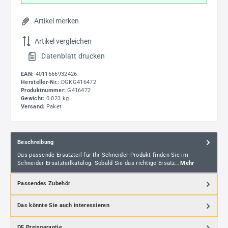
Artikel merken
Artikel vergleichen
Datenblatt drucken
.
EAN:
4011666932426
Hersteller-Nr.:
DGKG416472
Produktnummer:
G416472
Gewicht:
0.023 kg
Versand:
Paket
Beschreibung
Das passende Ersatzteil für Ihr Schneider-Produkt finden Sie im
Schneider Ersatzteilkatalog. Sobald Sie das richtige Ersatz…
Mehr
Passendes Zubehör
Das könnte Sie auch interessieren
DF Preisgarantie