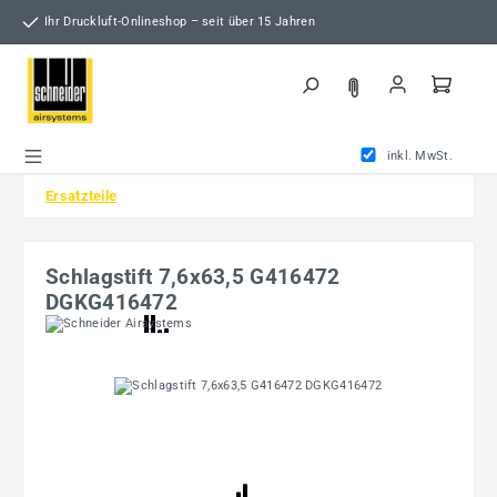
Zum Hauptinhalt springen
Ihr Druckluft-Onlineshop – seit über 15 Jahren
inkl. MwSt.
Ersatzteile
Schlagstift 7,6x63,5 G416472
DGKG416472
Bildergalerie überspringen