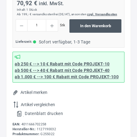
70,92 €
inkl. MwSt.
Inhalt:
1 Stück
Ab 199,- € versandkostenfrei (DE/AT), ansonsten
zzgl. Versandkosten
Produkt Anzahl: Gib den gewünschten Wert ein oder benutze die Schaltflächen um die
Stk
In den Warenkorb
Sofort verfügbar, 1-3 Tage
Lieferzeit:
ab 250 € --> 10 € Rabatt mit Code
PROJEKT-10
ab 500 € --> 40 € Rabatt
mit Code
PROJEKT-40
ab 1.000 € --> 100 € Rabatt mit Code
PROJEKT-100
Artikel merken
Artikel vergleichen
Datenblatt drucken
.
EAN:
4011666702258
Hersteller-Nr.:
1127190032
Produktnummer:
G255022