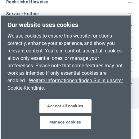
Rechtliche Hinweise
Service-Hotline
Our website uses cookies
Unsere Vorteile
We use cookies to ensure this website functions
Versandarten
correctly, enhance your experience, and show you
Zahlungsarten
relevant content. You’re in control: accept all cookies,
allow only essential ones, or manage your
Adresse
preferences. Please note that some features may not
Umweltschutz & Partnerschaft
work as intended if only essential cookies are
enabled.
Weitere Informationen finden Sie in unserer
Jetzt auf Social Media folgen!
Cookie-Richtlinie.
Facebook
Instagram
YouTube
LinkedIn
Xing
Accept all cookies
Manage cookies
Alle Preise inkl. gesetzl. Mehrwertsteuer zzgl.
Versandkosten
und ggf. Nachnahmegebühren, wenn nicht anders angegeben.
Werkzeugleiste anzeigen
© 2026 Schneider-Druckluft-Fachhandel.de - Alle Rechte vorbehalten.