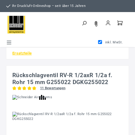
Zum Hauptinhalt springen
Ihr Druckluft-Onlineshop – seit über 15 Jahren
inkl. MwSt.
Ersatzteile
Rückschlagventil RV-R 1/2axR 1/2a f.
Rohr 15 mm G255022 DGKG255022
11 Bewertungen
Durchschnittliche Bewertung von 5 von 5 Sternen
Bildergalerie überspringen