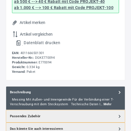
ab 500 € --> 40 € Rabatt
mit Code
PROJEKT-40
ab 1.000 € --> 100 € Rabatt mit Code
PROJEKT-100
Artikel merken
Artikel vergleichen
Datenblatt drucken
.
EAN:
4011666501301
Hersteller-Nr.:
DGKE770094
Produktnummer:
E770094
Gewicht:
0.334 kg
Versand:
Paket
Beschreibung
Messing Mit Außen- und Innengewinde Für die Verbindung einer T-
Verschraubung mit dem Stecksystem Technische Daten I…
Mehr
Passendes Zubehör
Das könnte Sie auch interessieren