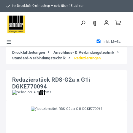
Zum Hauptinhalt springen
Ihr Druckluft-Onlineshop – seit über 15 Jahren
inkl. MwSt.
Druckluftleitungen
Anschluss- & Verbindungstechnik
Standard-Verbindungstechnik
Reduzierungen
Reduzierstück RDS-G2a x G1i
DGKE770094
Bildergalerie überspringen