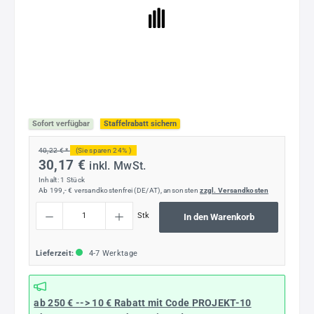
Sofort verfügbar
Staffelrabatt sichern
40,22 € *
(Sie sparen 24% )
30,17 €
inkl. MwSt.
Inhalt:
1 Stück
Ab 199,- € versandkostenfrei (DE/AT), ansonsten
zzgl. Versandkosten
Produkt Anzahl: Gib den gewünschten Wert ein oder benutze die Schaltflächen um die
Stk
In den Warenkorb
Lieferzeit:
4-7 Werktage
ab 250 € --> 10 € Rabatt mit Code
PROJEKT-10