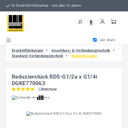
Zum Hauptinhalt springen
Ihr Druckluft-Onlineshop – seit über 15 Jahren
inkl. MwSt.
Druckluftleitungen
Anschluss- & Verbindungstechnik
Standard-Verbindungstechnik
Reduzierungen
Reduzierstück RDS-G1/2a x G1/4i
DGKE770063
1 Bewertung
Durchschnittliche Bewertung von 5 von 5 Sternen
Bildergalerie überspringen