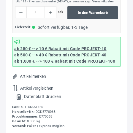
Ab 199,- € versandkostenfrei (DE/AT), ansonsten
zzgl. Versandkosten
Produkt Anzahl: Gib den gewünschten Wert ein oder benutze die Schaltflächen um die
Stk
In den Warenkorb
Sofort verfügbar, 1-3 Tage
Lieferzeit:
ab 250 € --> 10 € Rabatt mit Code
PROJEKT-10
ab 500 € --> 40 € Rabatt
mit Code
PROJEKT-40
ab 1.000 € --> 100 € Rabatt mit Code
PROJEKT-100
Artikel merken
Artikel vergleichen
Datenblatt drucken
.
EAN:
4011666517661
Hersteller-Nr.:
DGKE770063
Produktnummer:
E770063
Gewicht:
0.036 kg
Versand:
Paket | Express möglich