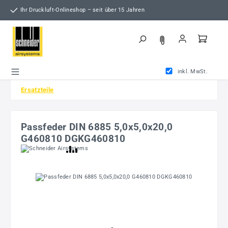
Zum Hauptinhalt springen
Ihr Druckluft-Onlineshop – seit über 15 Jahren
inkl. MwSt.
Ersatzteile
Passfeder DIN 6885 5,0x5,0x20,0
G460810 DGKG460810
Bildergalerie überspringen