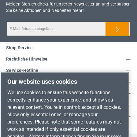
Melden Sie sich direkt für unseren Newsletter an und verpassen
Sie keine Aktionen und Neuheiten mehr!
Shop Service
Rechtliche Hinweise
Service-Hotline
Our website uses cookies
Unsere Vorteile
We use cookies to ensure this website functions
Versandarten
correctly, enhance your experience, and show you
Zahlungsarten
relevant content. You’re in control: accept all cookies,
allow only essential ones, or manage your
Adresse
preferences. Please note that some features may not
Umweltschutz & Partnerschaft
work as intended if only essential cookies are
enabled.
Weitere Informationen finden Sie in unserer