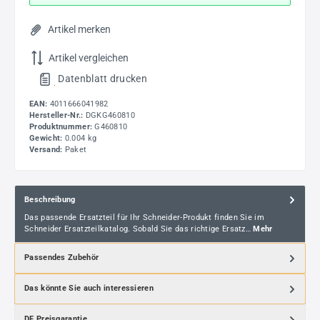
Artikel merken
Artikel vergleichen
Datenblatt drucken
.
EAN:
4011666041982
Hersteller-Nr.:
DGKG460810
Produktnummer:
G460810
Gewicht:
0.004 kg
Versand:
Paket
Beschreibung
Das passende Ersatzteil für Ihr Schneider-Produkt finden Sie im
Schneider Ersatzteilkatalog. Sobald Sie das richtige Ersatz…
Mehr
Passendes Zubehör
Das könnte Sie auch interessieren
DF Preisgarantie