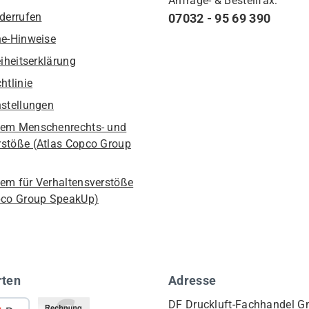
Anfrage- & Bestellfax:
iderrufen
07032 - 95 69 390
he-Hinweise
eiheitserklärung
htlinie
nstellungen
em Menschenrechts- und
stöße (Atlas Copco Group
em für Verhaltensverstöße
pco Group SpeakUp)
rten
Adresse
DF Druckluft-Fachhandel 