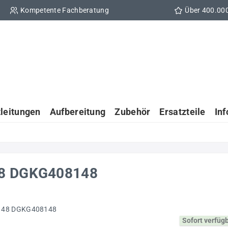
Kompetente Fachberatung
Über 400.00
tleitungen
Aufbereitung
Zubehör
Ersatzteile
In
48 DGKG408148
Sofort verfüg