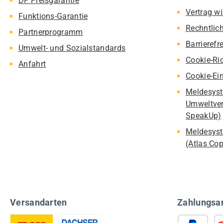
DF Preisgarantie
Vertrag w
Funktions-Garantie
Rechntlic
Partnerprogramm
Barrierefr
Umwelt- und Sozialstandards
Cookie-Ric
Anfahrt
Cookie-Ei
Meldesyst
Umweltver
SpeakUp)
Meldesyst
(Atlas Co
Versandarten
Zahlungsa