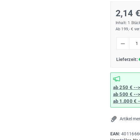
2,14 
Inhalt:
1 Stüc
Ab 199,- € ve
Produkt Anzah
Lieferzeit:
ab 250 € --
ab 500 € --
ab 1.000 € 
Artikel me
EAN:
4011666