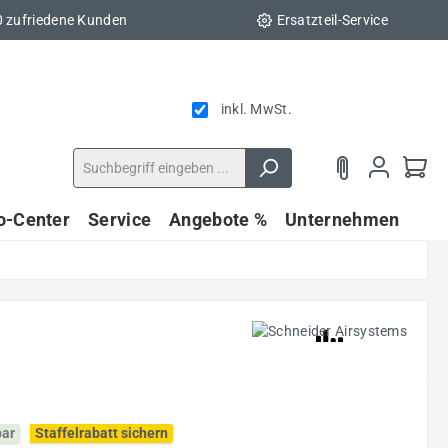
0 zufriedene Kunden
Ersatzteil-Service
inkl. MwSt.
fo-Center
Service
Angebote %
Unternehmen
bar
Staffelrabatt sichern