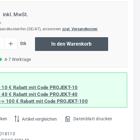
€
inkl. MwSt.
k
rsandkostenfrei (DE/AT), ansonsten
zzgl. Versandkosten
l: Gib den gewünschten Wert ein oder benutze die Schaltflächen um die Anzahl
Stk
In den Warenkorb
4-7 Werktage
> 10 € Rabatt mit Code
PROJEKT-10
> 40 € Rabatt
mit Code
PROJEKT-40
--> 100 € Rabatt mit Code
PROJEKT-100
rken
Datenblatt drucken
Artikel vergleichen
.
018113