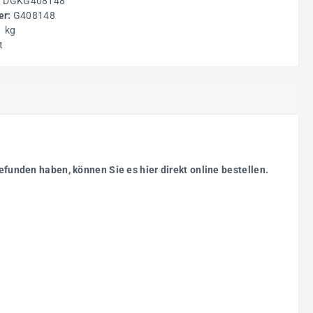
:
DGKG408148
r:
G408148
1 kg
t
efunden haben, können Sie es hier direkt online bestellen.