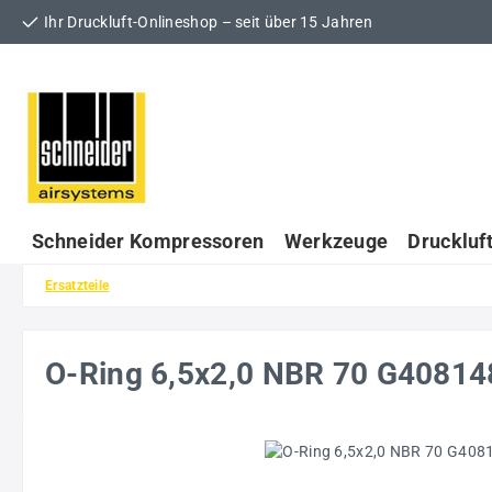
Ihr Druckluft-Onlineshop – seit über 15 Jahren
 Hauptinhalt springen
Zur Suche springen
Zur Hauptnavigation springen
Schneider Kompressoren
Werkzeuge
Druckluf
Ersatzteile
O-Ring 6,5x2,0 NBR 70 G4081
Bildergalerie überspringen