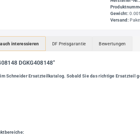
Hersteller-Nr.
Produktnumme
Gewicht:
0.00
Versand:
Pake
 auch interessieren
DF Preisgarantie
Bewertungen
 G408148 DGKG408148"
im Schneider Ersatzteilkatalog. Sobald Sie das richtige Ersatzteil g
uktbereiche: