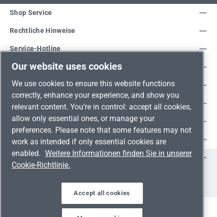
Shop Service
Rechtliche Hinweise
Service-Hotline
Our website uses cookies
Unsere Vorteile
We use cookies to ensure this website functions
Versandarten
correctly, enhance your experience, and show you
Zahlungsarten
relevant content. You’re in control: accept all cookies,
allow only essential ones, or manage your
Adresse
preferences. Please note that some features may not
Umweltschutz & Partnerschaft
work as intended if only essential cookies are
enabled.
Weitere Informationen finden Sie in unserer
Jetzt auf Social Media folgen!
Cookie-Richtlinie.
Facebook
Instagram
YouTube
LinkedIn
Xing
Accept all cookies