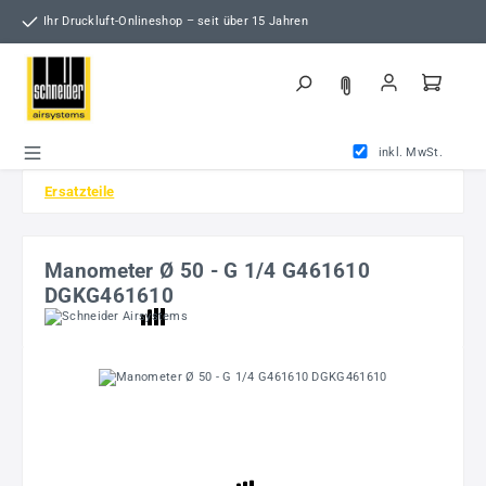
Zum Hauptinhalt springen
Ihr Druckluft-Onlineshop – seit über 15 Jahren
inkl. MwSt.
Ersatzteile
Manometer Ø 50 - G 1/4 G461610
DGKG461610
Bildergalerie überspringen